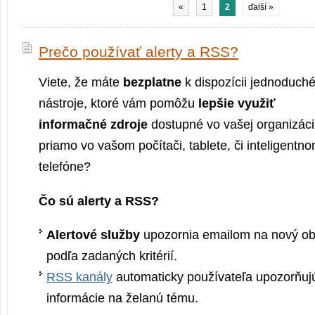
«
1
2
ďalší »
Prečo používať alerty a RSS?
Viete, že máte
bezplatne
k dispozícii jednoduch
nástroje, ktoré vám pomôžu
lepšie využiť
informačné zdroje
dostupné vo vašej organizáci
priamo vo vašom počítači, tablete, či inteligentn
telefóne?
Čo sú alerty a RSS?
Alertové služby
upozornia emailom na nový ob
podľa zadaných kritérií.
RSS kanály
automaticky používateľa upozorňujú
informácie na želanú tému.