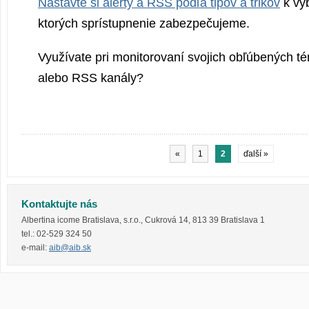
Nastavte si alerty a RSS podľa tipov a trikov
k vy
ktorých sprístupnenie zabezpečujeme.
Využívate pri monitorovaní svojich obľúbených tém
alebo RSS kanály?
«
1
2
ďalší »
Kontaktujte nás
Albertina icome Bratislava, s.r.o.
,
Cukrová 14
,
813 39
Bratislava 1
tel.:
02-529 324 50
e-mail:
aib@aib.sk