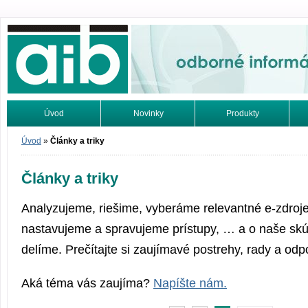
Odborné informácie. Online.
Úvod
Novinky
Produkty
Vyhľadávanie
Tutoriály
Úvod
»
Články a triky
Články a triky
Analyzujeme, riešime, vyberáme relevantné e-zdroje 
nastavujeme a spravujeme prístupy, … a o naše skú
delíme. Prečítajte si zaujímavé postrehy, rady a odp
Aká téma vás zaujíma?
Napíšte nám.