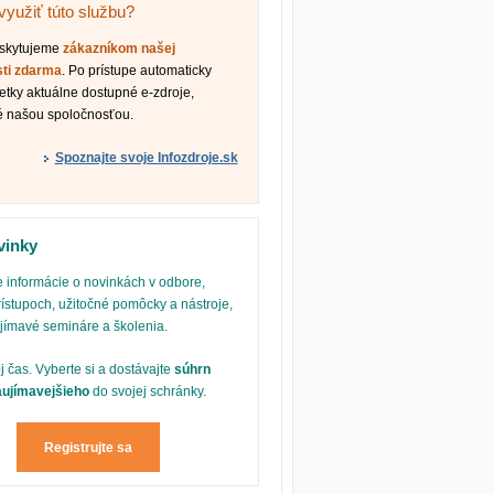
využiť túto službu?
oskytujeme
zákazníkom našej
sti zdarma
. Po prístupe automaticky
etky aktuálne dostupné e-zdroje,
é našou spoločnosťou.
Spoznajte svoje Infozdroje.sk
vinky
 informácie o novinkách v odbore,
ístupoch, užitočné pomôcky a nástroje,
ujímavé semináre a školenia.
oj čas. Vyberte si a dostávajte
súhrn
aujímavejšieho
do svojej schránky.
Registrujte sa