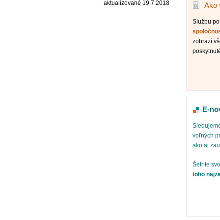
aktualizované 19.7.2018
Ako 
Službu p
spoločno
zobrazí vš
poskytnut
E-no
Sledujeme
voľných pr
ako aj za
Šetrite sv
toho najz