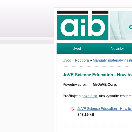
Odborné infor
Úvod
Novinky
Vyhľadávanie
Tutoriály
Úvod
»
Podpora
»
Manuály, materiály, nást
JoVE Science Education - How to
Pôvodný zdroj:
MyJoVE Corp.
Prečítajte a
pozrite sa
, ako vytvoríte test pr
JoVE Science Education - How to 
848.19 kB