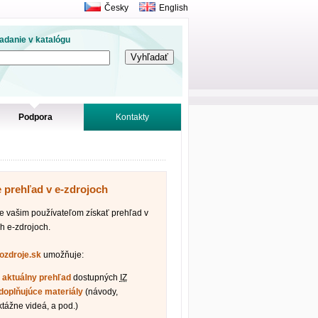
Česky
English
adanie v katalógu
Podpora
Kontakty
e prehľad v e-zdrojoch
vašim používateľom získať prehľad v
h e-zdrojoch.
fozdroje.sk
umožňuje:
ť
aktuálny prehľad
dostupných
IZ
doplňujúce materiály
(návody,
ktážne videá, a pod.)