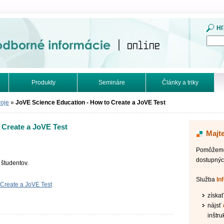
mácie. Online.
Hľ
Produkty
Semináre
Články a triky
roje
»
JoVE Science Education - How to Create a JoVE Test
 Create a JoVE Test
Majt
Pomôžeme 
dostupnýc
e študentov.
Služba
In
Create a JoVE Test
získa
nájsť
inštru