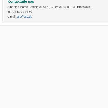
Kontaktujte nás
Albertina icome Bratislava, s.r.o.
,
Cukrová 14
,
813 39
Bratislava 1
tel.:
02-529 324 50
e-mail:
aib@aib.sk