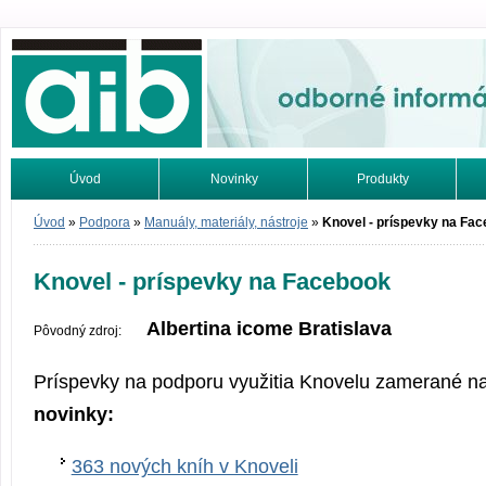
Odborné informácie. Online.
Úvod
Novinky
Produkty
Vyhľadávanie
Tutoriály
Úvod
»
Podpora
»
Manuály, materiály, nástroje
»
Knovel - príspevky na Fa
Knovel - príspevky na Facebook
Albertina icome Bratislava
Pôvodný zdroj:
Príspevky na podporu využitia Knovelu zamerané n
novinky:
363 nových kníh v Knoveli