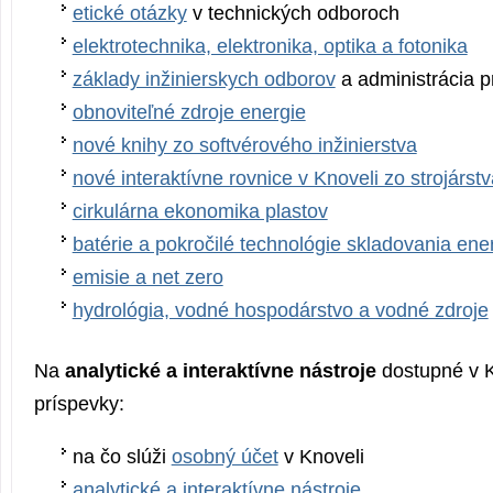
etické otázky
v technických odboroch
elektrotechnika, elektronika, optika a fotonika
základy inžinierskych odborov
a administrácia p
obnoviteľné zdroje energie
nové knihy zo softvérového inžinierstva
nové interaktívne rovnice v Knoveli zo strojárstv
cirkulárna ekonomika plastov
batérie a pokročilé technológie skladovania ene
emisie a net zero
hydrológia, vodné hospodárstvo a vodné zdroje
Na
analytické a interaktívne nástroje
dostupné v 
príspevky:
na čo slúži
osobný účet
v Knoveli
analytické a interaktívne nástroje