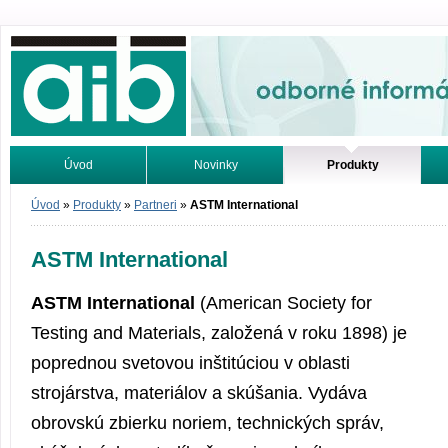
Odborné informácie. Online.
Úvod
Novinky
Produkty
Vyhľadávanie
Tutoriály
Úvod
»
Produkty
»
Partneri
»
ASTM International
ASTM International
ASTM International
(American Society for
Testing and Materials, založená v roku 1898) je
poprednou svetovou inštitúciou v oblasti
strojárstva, materiálov a skúšania. Vydáva
obrovskú zbierku noriem, technických správ,