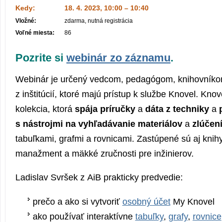
Kedy:
18. 4. 2023, 10:00 – 10:40
Vložné:
zdarma, nutná registrácia
Voľné miesta:
86
Pozrite si
webinár zo záznamu
.
Webinár je určený vedcom, pedagógom, knihovník
z inštitúcií, ktoré majú prístup k službe Knovel. Knov
kolekcia, ktorá
spája príručky
a
dáta z techniky
a
s nástrojmi na vyhľadávanie materiálov
a
zlúčen
tabuľkami, grafmi a rovnicami. Zastúpené sú aj kni
manažment a mäkké zručnosti pre inžinierov.
Ladislav Svršek z AiB prakticky predvedie:
prečo a ako si vytvoriť
osobný účet
My Knovel
ako používať interaktívne
tabuľky
,
grafy
,
rovnice