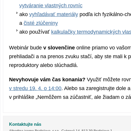
vytváranie vlastných rovníc
ako
vyhľadávať materiály
podľa ich fyzikálno-ch
a
čisté zlúčeniny
ako používať
kalkulačky termodynamických vlas
Webinár bude
v slovenčine
online priamo vo vašom
prehliadači a na prenos zvuku stačí, aby ste mali k 
reproduktory alebo slúchadlá.
Nevyhovuje vám čas konania?
Využiť môžete rov
v stredu 19. 4. o 14:00
. Alebo sa zaregistrujte dole 
v prihláške „Nemôžem sa zúčastniť, ale žiadam o z
Kontaktujte nás