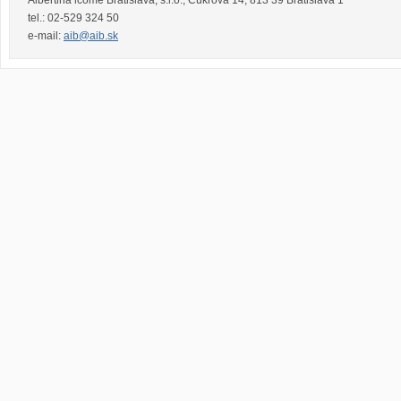
Albertina icome Bratislava, s.r.o.
,
Cukrová 14
,
813 39
Bratislava 1
tel.:
02-529 324 50
e-mail:
aib@aib.sk