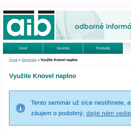
Odborné informácie. Online.
Úvod
Novinky
Produkty
Vyhľadávanie
Tutoriály
Úvod
»
Semináre
»
Využite Knovel naplno
Využite Knovel naplno
Tento seminár už síce nestihnete, a
záujem o podobný,
dajte nám vedie