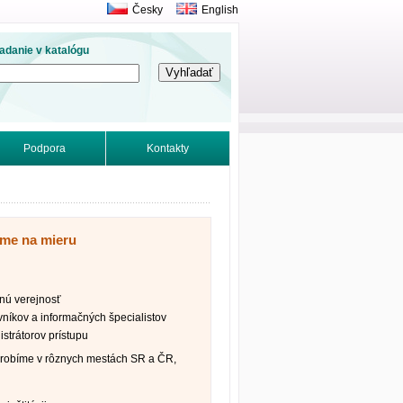
Česky
English
adanie v katalógu
Podpora
Kontakty
íme na mieru
nú verejnosť
vníkov a informačných špecialistov
strátorov prístupu
robíme v rôznych mestách SR a ČR,