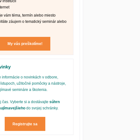
 inštitúcii
ternet
e vám téma, termín alebo miesto
Máte záujem o tematický seminár alebo
My vás preškolíme!
vinky
 informácie o novinkách v odbore,
ístupoch, užitočné pomôcky a nástroje,
ujímavé semináre a školenia.
oj čas. Vyberte si a dostávajte
súhrn
aujímavejšieho
do svojej schránky.
Registrujte sa