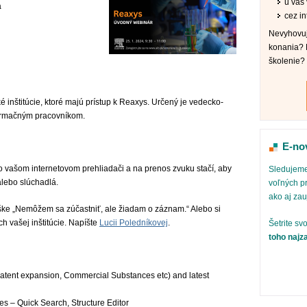
u vás v
a
cez in
Nevyhovuj
konania? 
školenie?
inštitúcie, ktoré majú prístup k Reaxys. Určený je vedecko-
ormačným pracovníkom.
E-no
o vašom internetovom prehliadači a na prenos zvuku stačí, aby
Sledujeme
alebo slúchadlá.
voľných pr
ako aj za
ške „Nemôžem sa zúčastniť, ale žiadam o záznam.“ Alebo si
h vašej inštitúcie. Napíšte
Lucii Poledníkovej
.
Šetrite sv
toho najz
atent expansion, Commercial Substances etc) and latest
es – Quick Search, Structure Editor