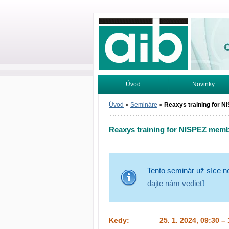
Odborné infor
Úvod
Novinky
Vyhľadávanie
Tutoriály
Úvod
»
Semináre
»
Reaxys training for 
Reaxys training for NISPEZ mem
Tento seminár už síce n
dajte nám vedieť
!
Kedy:
25. 1. 2024, 09:30 –