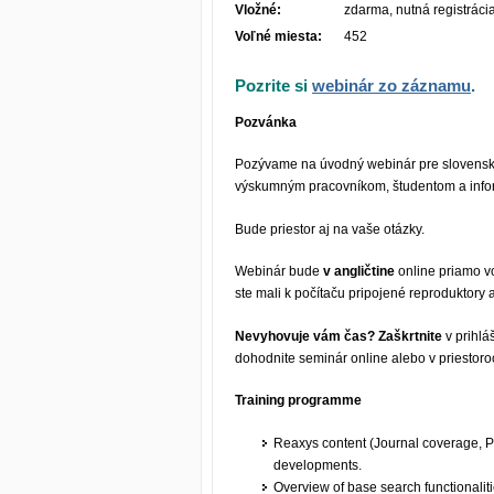
Vložné:
zdarma, nutná registráci
Voľné miesta:
452
Pozrite si
webinár zo záznamu
.
Pozvánka
Pozývame na úvodný webinár pre slovenské 
výskumným pracovníkom, študentom a inf
Bude priestor aj na vaše otázky.
Webinár bude
v angličtine
online priamo v
ste mali k počítaču pripojené reproduktory 
Nevyhovuje vám čas?
Zaškrtnite
v prihlá
dohodnite seminár online alebo v priestoroc
Training programme
Reaxys content (Journal coverage, P
developments.
Overview of base search functionaliti