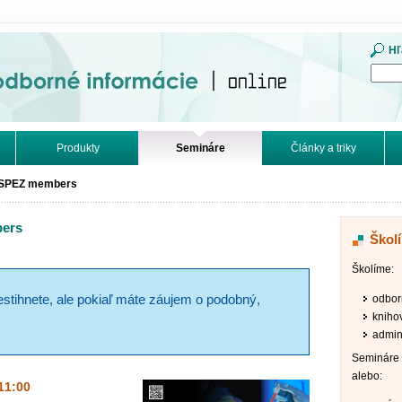
mácie. Online.
Hľ
Produkty
Semináre
Články a triky
NISPEZ members
bers
Škol
Školíme:
odbor
estihnete, ale pokiaľ máte záujem o podobný,
kniho
admini
Semináre 
alebo:
 11:00