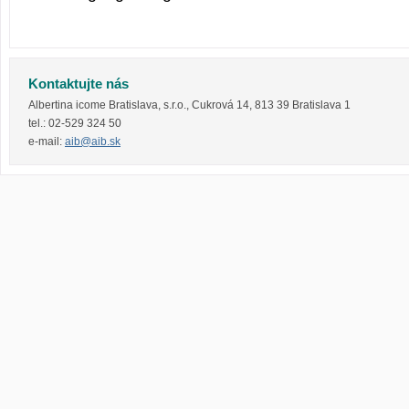
Kontaktujte nás
Albertina icome Bratislava, s.r.o.
,
Cukrová 14
,
813 39
Bratislava 1
tel.:
02-529 324 50
e-mail:
aib@aib.sk