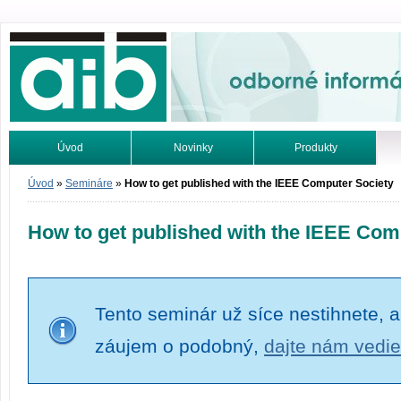
Odborné informácie. Online.
Úvod
Novinky
Produkty
Vyhľadávanie
Tutoriály
Úvod
»
Semináre
»
How to get published with the IEEE Computer Society
How to get published with the IEEE Com
Tento seminár už síce nestihnete, a
záujem o podobný,
dajte nám vedie