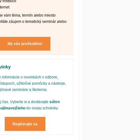
 inštitúcii
ternet
e vám téma, termín alebo miesto
Máte záujem o tematický seminár alebo
My vás preškolíme!
vinky
 informácie o novinkách v odbore,
ístupoch, užitočné pomôcky a nástroje,
ujímavé semináre a školenia.
oj čas. Vyberte si a dostávajte
súhrn
aujímavejšieho
do svojej schránky.
Registrujte sa