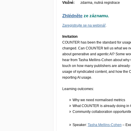
Vložné:
zdarma, nutná registrace
Zhlédněte
ze záznamu.
Zaregistrujte se na webinář
.
Invitation
COUNTER has been the standard for usage m
changed. Can COUNTER tell us what we ne
about generative and agentic AI? Some woul
hear from Tasha Mellins-Cohen about why 
touch on how many publishers are already de
usage of syndicated content, and how the 
reporting AI usage.
Learning outcomes:
Why we need normalised metrics
What COUNTER is already doing in O
Community collaboration opportuniti
Speaker:
Tasha Mellins-Cohen
– Exe