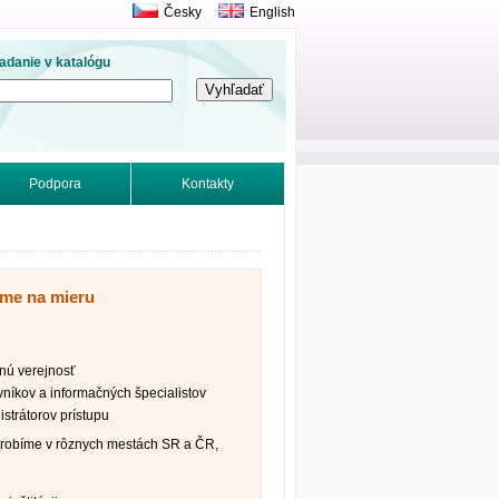
Česky
English
adanie v katalógu
Podpora
Kontakty
íme na mieru
nú verejnosť
vníkov a informačných špecialistov
strátorov prístupu
robíme v rôznych mestách SR a ČR,