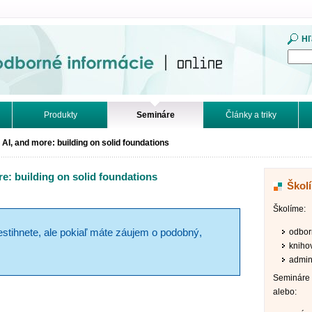
mácie. Online.
Hľ
Produkty
Semináre
Články a triky
AI, and more: building on solid foundations
e: building on solid foundations
Škol
Školíme:
odbor
estihnete, ale pokiaľ máte záujem o podobný,
kniho
admini
Semináre 
alebo: