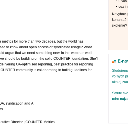
u vás v
cez in
Nevyhovuj
konania? 
školenie?
etrics for more than two decades, but the world has
ed to know about open access or syndicated usage? What
d argue that we need something new. In this webinar, we’ll
we should be building on the solid COUNTER foundation. She’ll
E-no
livering OA-optimised reporting, best practice for reporting
COUNTER community is collaborating to build guidelines for
Sledujeme
voľných pr
ako aj za
Šetrite sv
toho najz
A, syndication and AI
es
cutive Director | COUNTER Metrics