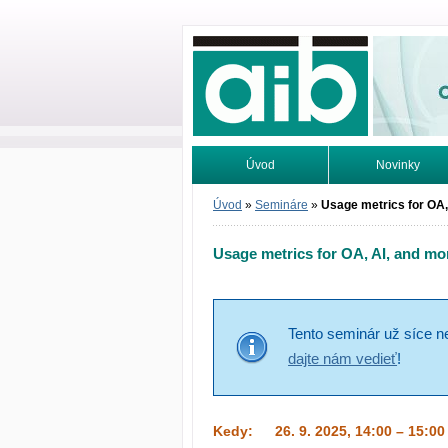
Odborné infor
Úvod
Novinky
Vyhľadávanie
Tutoriály
Úvod
»
Semináre
»
Usage metrics for OA, 
Usage metrics for OA, AI, and mor
Tento seminár už síce n
dajte nám vedieť
!
Kedy:
26. 9. 2025, 14:00 – 15:00