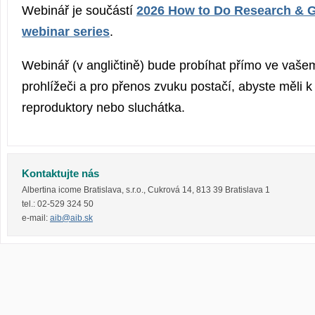
Webinář je součástí
2026 How to Do Research & G
webinar series
.
Webinář (v angličtině) bude probíhat přímo ve vaše
prohlížeči a pro přenos zvuku postačí, abyste měli k
reproduktory nebo sluchátka.
Kontaktujte nás
Albertina icome Bratislava, s.r.o.
,
Cukrová 14
,
813 39
Bratislava 1
tel.:
02-529 324 50
e-mail:
aib@aib.sk