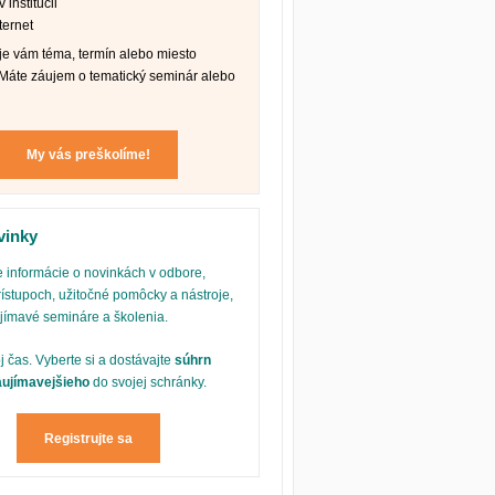
 inštitúcii
ternet
e vám téma, termín alebo miesto
Máte záujem o tematický seminár alebo
My vás preškolíme!
vinky
 informácie o novinkách v odbore,
ístupoch, užitočné pomôcky a nástroje,
ujímavé semináre a školenia.
oj čas. Vyberte si a dostávajte
súhrn
aujímavejšieho
do svojej schránky.
Registrujte sa