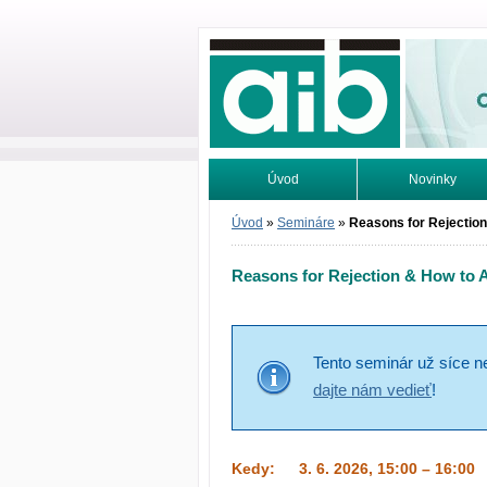
Odborné infor
Úvod
Novinky
Vyhľadávanie
Tutoriály
Úvod
»
Semináre
»
Reasons for Rejectio
Reasons for Rejection & How to 
Tento seminár už síce n
dajte nám vedieť
!
Kedy:
3. 6. 2026, 15:00 – 16:00