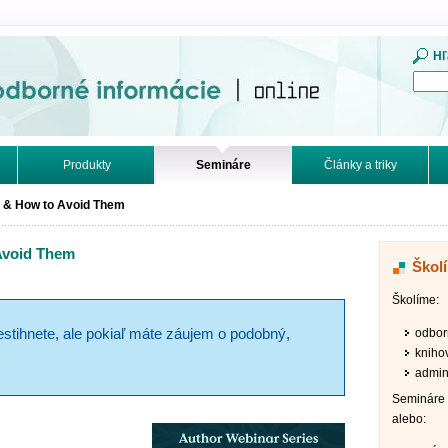
mácie. Online.
Hľ
Produkty
Semináre
Články a triky
n & How to Avoid Them
Avoid Them
Škol
Školíme:
odbor
estihnete, ale pokiaľ máte záujem o podobný,
kniho
admini
Semináre 
alebo: