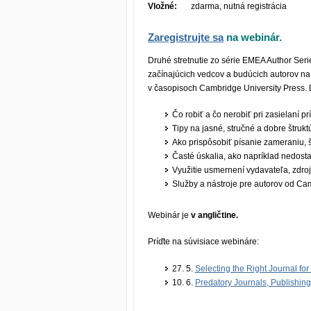
Vložné:
zdarma, nutná registrácia
Zaregistrujte sa
na webinár.
Druhé stretnutie zo série EMEA Author Ser
začínajúcich vedcov a budúcich autorov na 
v časopisoch Cambridge University Press. 
Čo robiť a čo nerobiť pri zasielaní pr
Tipy na jasné, stručné a dobre štruk
Ako prispôsobiť písanie zameraniu, š
Časté úskalia, ako napríklad nedosta
Využitie usmernení vydavateľa, zdroj
Služby a nástroje pre autorov od Ca
Webinár je
v angličtine.
Príďte na súvisiace webináre:
27. 5.
Selecting the Right Journal fo
10. 6.
Predatory Journals, Publishing