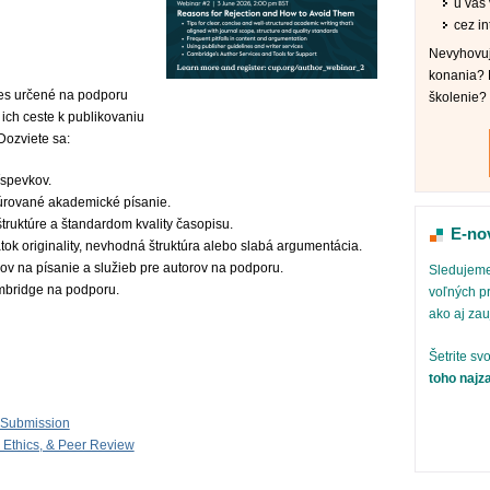
u vás v
cez in
Nevyhovuj
konania? 
ies určené na podporu
školenie?
ich ceste k publikovaniu
Dozviete sa:
íspevkov.
túrované akademické písanie.
truktúre a štandardom kvality časopisu.
E-no
tok originality, nevhodná štruktúra alebo slabá argumentácia.
ov na písanie a služieb pre autorov na podporu.
Sledujeme
mbridge na podporu.
voľných pr
ako aj za
Šetrite sv
toho najz
r Submission
 Ethics, & Peer Review