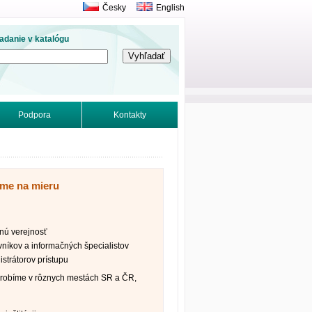
Česky
English
adanie v katalógu
Podpora
Kontakty
íme na mieru
nú verejnosť
vníkov a informačných špecialistov
strátorov prístupu
robíme v rôznych mestách SR a ČR,