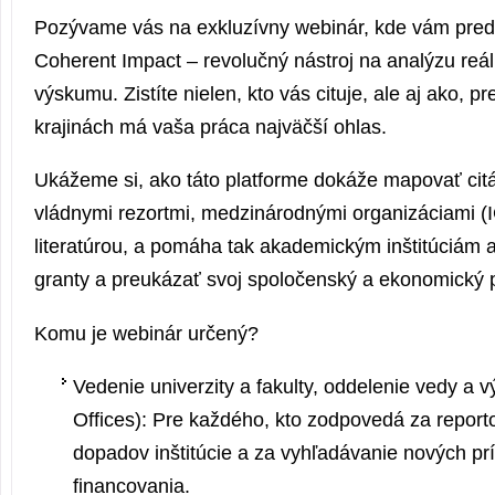
Pozývame vás na exkluzívny webinár, kde vám pred
Coherent Impact – revolučný nástroj na analýzu re
výskumu. Zistíte nielen, kto vás cituje, ale aj ako, p
krajinách má vaša práca najväčší ohlas.
Ukážeme si, ako táto platforme dokáže mapovať citá
vládnymi rezortmi, medzinárodnými organizáciami 
literatúrou, a pomáha tak akademickým inštitúciám 
granty a preukázať svoj spoločenský a ekonomický p
Komu je webinár určený?
Vedenie univerzity a fakulty, oddelenie vedy a
Offices): Pre každého, kto zodpovedá za report
dopadov inštitúcie a za vyhľadávanie nových príl
financovania.