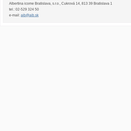
Albertina icome Bratislava, s.r.o.
,
Cukrová 14
,
813 39
Bratislava 1
tel.:
02-529 324 50
e-mail:
aib@aib.sk