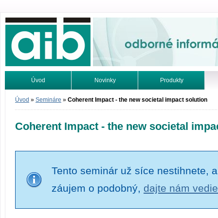
Odborné informácie. Online.
Úvod
Novinky
Produkty
Vyhľadávanie
Tutoriály
Úvod
»
Semináre
»
Coherent Impact - the new societal impact solution
Coherent Impact - the new societal impac
Tento seminár už síce nestihnete, a
záujem o podobný,
dajte nám vedie