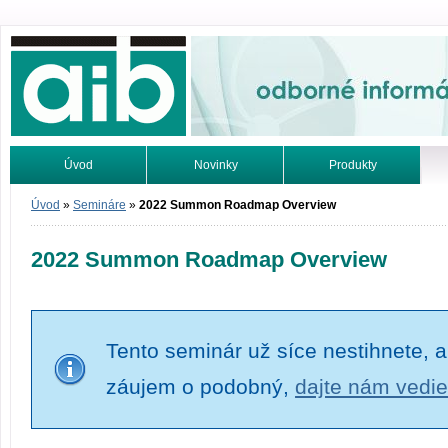
Odborné informácie. Online.
Úvod
Novinky
Produkty
Vyhľadávanie
Tutoriály
Úvod
»
Semináre
»
2022 Summon Roadmap Overview
2022 Summon Roadmap Overview
Tento seminár už síce nestihnete, a
záujem o podobný,
dajte nám vedie