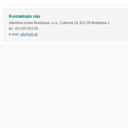
Kontaktujte nás
Albertina icome Bratislava, s.r.o.
,
Cukrová 14
,
813 39
Bratislava 1
tel.:
02-529 324 50
e-mail:
aib@aib.sk