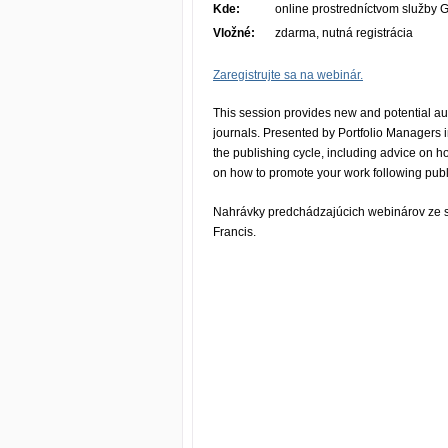
Kde:
online prostredníctvom služby
Vložné:
zdarma, nutná registrácia
Zaregistrujte sa na webinár.
This session provides new and potential aut
journals. Presented by Portfolio Managers in
the publishing cycle, including advice on ho
on how to promote your work following publ
Nahrávky predchádzajúcich webinárov ze 
Francis.