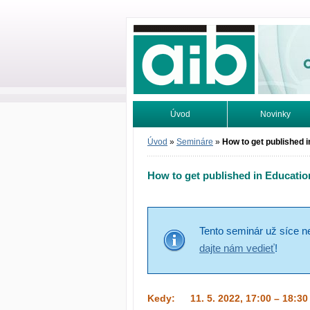
Odborné infor
Úvod
Novinky
Vyhľadávanie
Tutoriály
Úvod
»
Semináre
»
How to get published i
How to get published in Educatio
Tento seminár už síce n
dajte nám vedieť
!
Kedy:
11. 5. 2022, 17:00 – 18:30