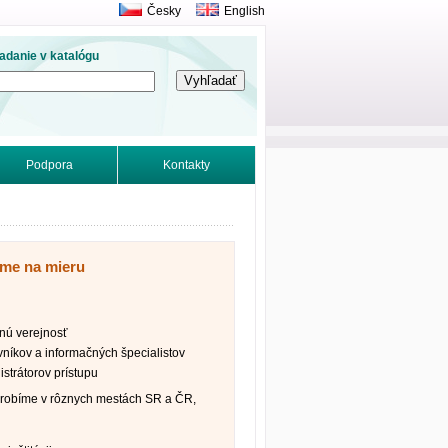
Česky
English
adanie v katalógu
Podpora
Kontakty
íme na mieru
nú verejnosť
vníkov a informačných špecialistov
strátorov prístupu
robíme v rôznych mestách SR a ČR,