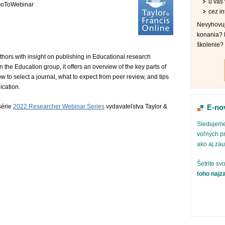
u vás v
 GoToWebinar
cez in
Nevyhovuj
konania? 
školenie?
hors with insight on publishing in Educational research
 the Education group, it offers an overview of the key parts of
w to select a journal, what to expect from peer review, and tips
ication.
série
2022 Researcher Webinar Series
vydavateľstva Taylor &
E-no
Sledujeme
voľných pr
ako aj za
Šetrite sv
toho najz