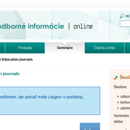
mácie. Online.
Hľ
Produkty
Semináre
Články a triky
n Education journals
n journals
Škol
Školíme:
odbor
estihnete, ale pokiaľ máte záujem o podobný,
kniho
admini
Semináre 
alebo: