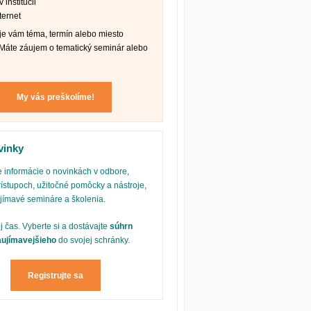
 inštitúcii
ternet
e vám téma, termín alebo miesto
Máte záujem o tematický seminár alebo
My vás preškolíme!
vinky
 informácie o novinkách v odbore,
ístupoch, užitočné pomôcky a nástroje,
ujímavé semináre a školenia.
oj čas. Vyberte si a dostávajte
súhrn
aujímavejšieho
do svojej schránky.
Registrujte sa