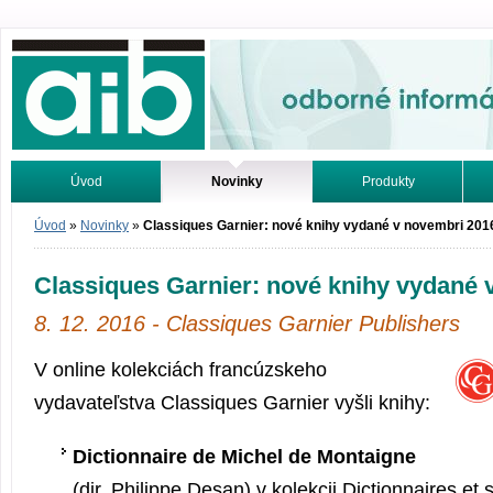
Odborné informácie. Online.
Úvod
Novinky
Produkty
Vyhľadávanie
Tutoriály
Úvod
»
Novinky
»
Classiques Garnier: nové knihy vydané v novembri 201
Classiques Garnier: nové knihy vydané 
8. 12. 2016 - Classiques Garnier Publishers
V online kolekciách francúzskeho
vydavateľstva Classiques Garnier vyšli knihy:
Dictionnaire de Michel de Montaigne
(dir. Philippe Desan) v kolekcii Dictionnaires et