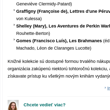
Geneviève Clermidy-Patard)
Graffigny (Françoise de), Lettres d'une Péru
von Kulessa)
Shelley (Mary), Les Aventures de Perkin Wa
Rouhette-Berton)
Gomes (Francisco Luís), Les Brahmanes
(éd.
Machado, Léon de Claranges Lucotte)
Knižné kolekcie sú dostupné formou trvalého nákup
organizácia zakúpenú niektorú tohtoročnú kolekciu,
získavate prístup ku všetkým novým knihám vydaným
I
Chcete vedieť viac?