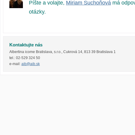
Píšte a volajte,
Miriam Suchoňová
má odpov
otázky.
Kontaktujte nás
Albertina icome Bratislava, s.r.o.
,
Cukrová 14
,
813 39
Bratislava 1
tel.:
02-529 324 50
e-mail:
aib@aib.sk