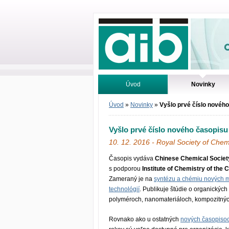
Odborné infor
Úvod
Novinky
Vyhľadávanie
Tutoriály
Úvod
»
Novinky
»
Vyšlo prvé číslo nového
Vyšlo prvé číslo nového časopisu
10. 12. 2016 - Royal Society of Chem
Časopis vydáva
Chinese Chemical Societ
s podporou
Institute of Chemistry of th
Zameraný je na
syntézu a chémiu nových m
technológií
. Publikuje štúdie o organickýc
polyméroch, nanomateriáloch, kompozitnýc
Rovnako ako u ostatných
nových časopiso