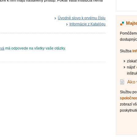
toré k nim majú nastavený prístup. Pokiaľ vaša inštitúcia nemá
Úvodné slovo k prvému číslu
Majt
Informácie z Katalógu
Pomôžeme 
dostupnýc
ová
má odpovede na všetky vaše otázky.
Služba
In
získa
nájsť
inštru
Ako 
Službu p
spoločno
zobrazí vš
poskytnut