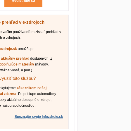
Registrujte sa
e prehľad v e-zdrojoch
vašim používateľom získať prehľad v
h e-zdrojoch.
fozdroje.sk
umožňuje:
ť
aktuálny prehľad
dostupných
IZ
doplňujúce materiály
(návody,
ktážne videá, a pod.)
využiť túto službu?
oskytujeme
zákazníkom našej
sti zdarma
. Po prístupe automaticky
etky aktuálne dostupné e-zdroje,
é našou spoločnosťou.
Spoznajte svoje Infozdroje.sk