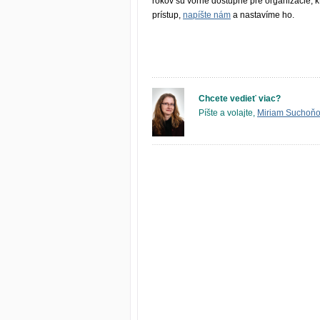
rokov sú voľne dostupné pre organizácie, k
prístup,
napíšte nám
a nastavíme ho.
Chcete vedieť viac?
Píšte a volajte,
Miriam Suchoň