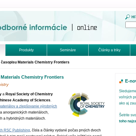
mácie. Online.
Hľ
Produkty
Semináre
Články a triky
 časopisu Materials Chemistry Frontiers
 Materials Chemistry Frontiers
E-no
istry
Sledujeme
y
a
Royal Society of Chemistry
voľných pr
e Chinese Academy of Sciences
.
ako aj za
ateriálov a zlepšovanie výrobných
h a anorganických materiáloch,
Šetrite sv
h a hybridných materiáloch.
toho najz
ch RSC Publishing
, čísla a články vydané počas prvých dvoch