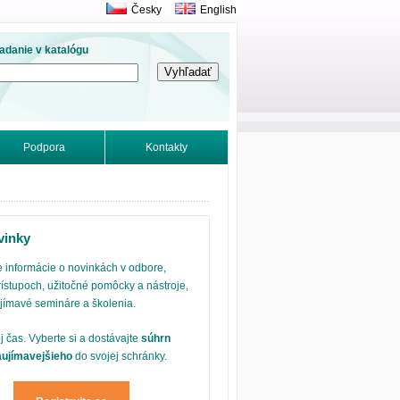
Česky
English
adanie v katalógu
Podpora
Kontakty
vinky
 informácie o novinkách v odbore,
ístupoch, užitočné pomôcky a nástroje,
ujímavé semináre a školenia.
oj čas. Vyberte si a dostávajte
súhrn
aujímavejšieho
do svojej schránky.