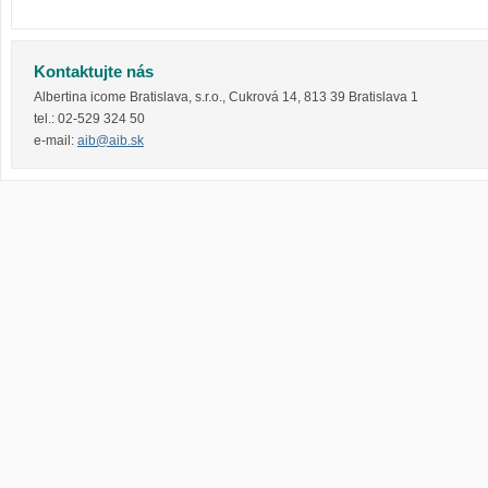
Kontaktujte nás
Albertina icome Bratislava, s.r.o.
,
Cukrová 14
,
813 39
Bratislava 1
tel.:
02-529 324 50
e-mail:
aib@aib.sk