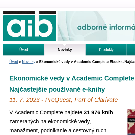
Odborné informácie. Online.
Úvod
Novinky
Produkty
Vyhľadávanie
Tutoriály
Úvod
»
Novinky
»
Ekonomické vedy v Academic Complete Ebooks. Najčast
Ekonomické vedy v Academic Complete
Najčastejšie používané e-knihy
11. 7. 2023 - ProQuest, Part of Clarivate
V Academic Complete nájdete
31 976 kníh
zameraných na ekonomické vedy,
manažment, podnikanie a cestovný ruch.