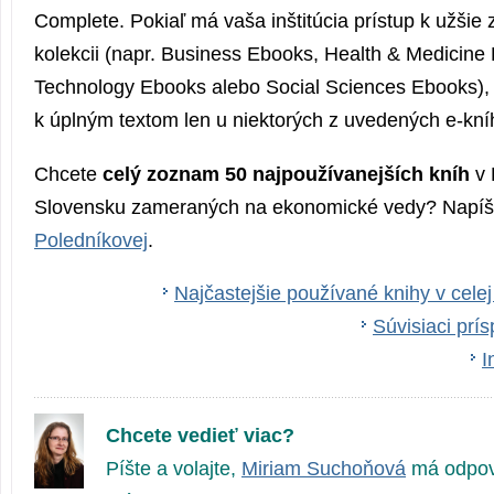
Complete. Pokiaľ má vaša inštitúcia prístup k užšie
kolekcii (napr. Business Ebooks, Health & Medicine
Technology Ebooks alebo Social Sciences Ebooks), 
k úplným textom len u niektorých z uvedených e-kní
Chcete
celý zoznam 50 najpoužíva­nejších kníh
v 
Slovensku zameraných na ekonomické vedy? Napí
Poledníkovej
.
Najčastejšie používané knihy v cel
Súvisiaci pr
I
Chcete vedieť viac?
Píšte a volajte,
Miriam Suchoňová
má odpov