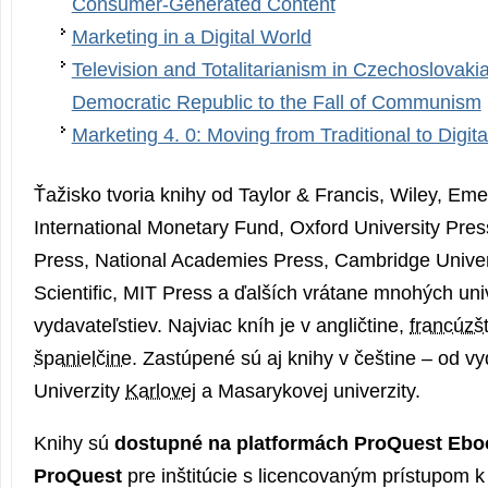
Consumer-Generated Content
Marketing in a Digital World
Television and Totalitarianism in Czechoslovakia
Democratic Republic to the Fall of Communism
Marketing 4. 0: Moving from Traditional to Digita
Ťažisko tvoria knihy od Taylor & Francis, Wiley, Em
International Monetary Fund, Oxford University Pres
Press, National Academies Press, Cambridge Univer
Scientific, MIT Press a ďalších vrátane mnohých uni
vydavateľstiev. Najviac kníh je v angličtine,
francúzš
španielčine
. Zastúpené sú aj knihy v češtine – od vy
Univerzity
Karlovej
a Masarykovej univerzity.
Knihy sú
dostupné na platformách ProQuest Ebo
ProQuest
pre inštitúcie s licencovaným prístupom 