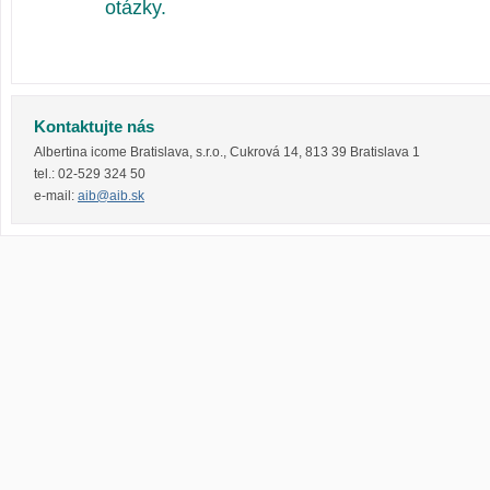
otázky.
Kontaktujte nás
Albertina icome Bratislava, s.r.o.
,
Cukrová 14
,
813 39
Bratislava 1
tel.:
02-529 324 50
e-mail:
aib@aib.sk