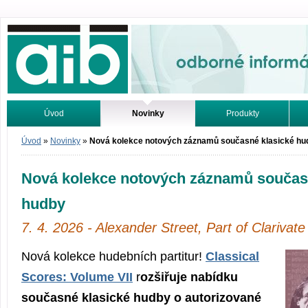
Odborné informácie. Online.
Úvod
Novinky
Produkty
Vyhľadávanie
Tutoriály
Úvod
»
Novinky
»
Nová kolekce notových záznamů současné klasické hu
Nová kolekce notových záznamů součas
hudby
7. 4. 2026 - Alexander Street, Part of Clarivate
Nová kolekce hudebních partitur!
Classical
Scores: Volume VII
r
ozšiřuje nabídku
současné klasické hudby o autorizované