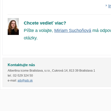
I
Chcete vedieť viac?
Píšte a volajte,
Miriam Suchoňová
má odpov
otázky.
Kontaktujte nás
Albertina icome Bratislava, s.r.o.
,
Cukrová 14
,
813 39
Bratislava 1
tel.:
02-529 324 50
e-mail:
aib@aib.sk