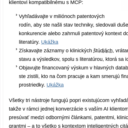
klientovi kompatibilnému s MCP:
Vyhľadávajte v miliónoch patentových
rodín, aby ste našli stav techniky, sledovali duš
konkurencie alebo zahrnuli patentový kontext d
literatúry.
U­kážka
Získavajte záznamy o klinických
štúdiách
, vráta
stavu a výsledkov, spolu s literatúrou, ktorá sa i
Objavujte financovaný výskum v hlavných datab
ste zistili, kto na čom pracuje a kam smerujú fi
prostriedky.
U­kážka
Všetky tri nástroje fungujú popri existujúcom vyhľadáv
takže v rámci jednej konverzácie s vaším AI kliento
presúvať medzi odbornými článkami, patentmi, klini
grantmi – a to všetko s kontextom inteligentných citá