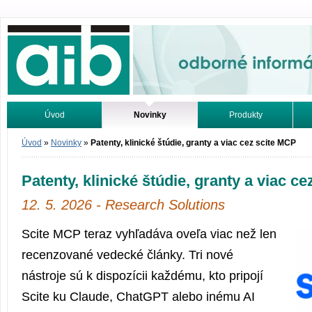
Odborné informácie. Online.
Úvod
Novinky
Produkty
Vyhľadávanie
Tutoriály
Úvod
»
Novinky
»
Patenty, klinické štúdie, granty a viac cez scite MCP
Patenty, klinické štúdie, granty a viac c
12. 5. 2026 - Research Solutions
Scite MCP teraz vyhľadáva oveľa viac než len
recenzované vedecké články. Tri nové
nástroje sú k dispozícii každému, kto pripojí
Scite ku Claude, ChatGPT alebo inému AI