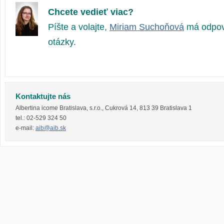
Chcete vedieť viac?
Píšte a volajte,
Miriam Suchoňová
má odpov
otázky.
Kontaktujte nás
Albertina icome Bratislava, s.r.o.
,
Cukrová 14
,
813 39
Bratislava 1
tel.:
02-529 324 50
e-mail:
aib@aib.sk