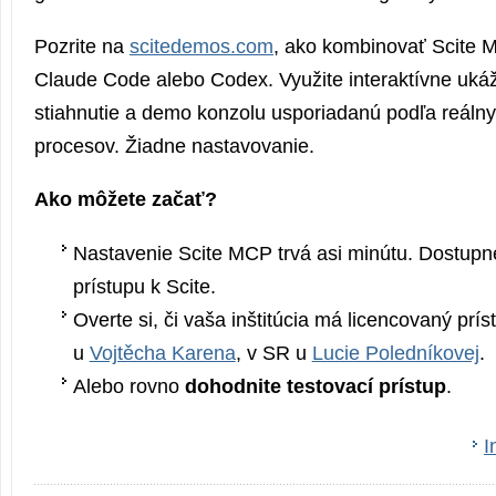
Pozrite na
scitedemos.com
, ako kombinovať Scite 
Claude Code alebo Codex. Využite interaktívne uká
stiahnutie a demo konzolu usporiadanú podľa reál
procesov. Žiadne nastavovanie.
Ako môžete začať?
Nastavenie Scite MCP trvá asi minútu. Dostupné
prístupu k Scite.
Overte si, či vaša inštitúcia má licencovaný prís
u
Vojtěcha Karena
, v SR u
Lucie Poledníkovej
.
Alebo rovno
dohodnite testovací prístup
.
I