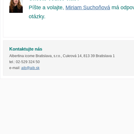
Píšte a volajte,
Miriam Suchoňová
má odpov
otázky.
Kontaktujte nás
Albertina icome Bratislava, s.r.o.
,
Cukrová 14
,
813 39
Bratislava 1
tel.:
02-529 324 50
e-mail:
aib@aib.sk