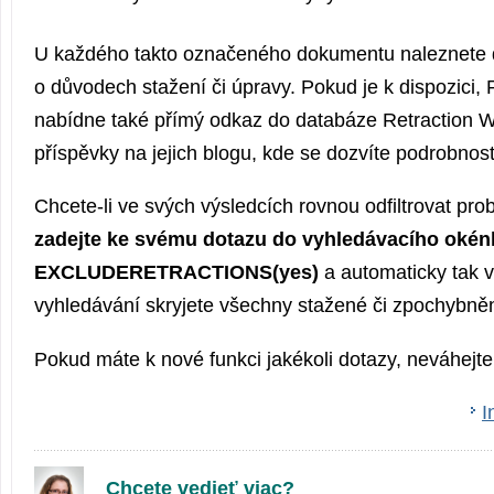
U každého takto označeného dokumentu naleznete d
o důvodech stažení či úpravy. Pokud je k dispozici
nabídne také přímý odkaz do databáze Retraction W
příspěvky na jejich blogu, kde se dozvíte podrobnost
Chcete-li ve svých výsledcích rovnou odfiltrovat pro
zadejte ke svému dotazu do vyhledávacího okén
EXCLUDERETRAC­TIONS(yes)
a automaticky tak v
vyhledávání skryjete všechny stažené či zpochybněn
Pokud máte k nové funkci jakékoli dotazy, neváhejt
I
Chcete vedieť viac?