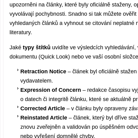
upozorněni na články, které byly oficiálně staženy,
vyvolávají pochybnosti. Snadno si tak můžete ověřit
vyhledaných článků a vyhnout se citování neplatn
literatury.
Jaké
typy štítků
uvidíte ve výsledcích vyhledávání,
dokumentu (Quick Look) nebo ve vaší osobní slož
Retraction Notice
– článek byl oficiálně stažen
vydavatelem.
Expression of Concern
– redakce časopisu vy
o datech či integritě článku, které se aktuálně pr
Corrected Article
– v článku byly opraveny záv
Reinstated Article
– článek, který byl dříve sta
znovu zveřejněn a validován po úspěšném odvo
nebo vyřešení domnělé chyby.