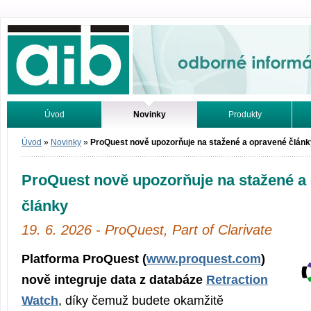
Odborné informácie. Online.
Úvod
Novinky
Produkty
Vyhľadávanie
Tutoriály
Úvod
»
Novinky
»
ProQuest nově upozorňuje na stažené a opravené článk
ProQuest nově upozorňuje na stažené a
články
19. 6. 2026 - ProQuest, Part of Clarivate
Platforma ProQuest (
www.proquest.com
)
nově integruje data z databáze
Retraction
Watch
, díky čemuž budete okamžitě