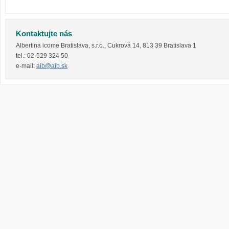
Kontaktujte nás
Albertina icome Bratislava, s.r.o.
,
Cukrová 14
,
813 39
Bratislava 1
tel.:
02-529 324 50
e-mail:
aib@aib.sk