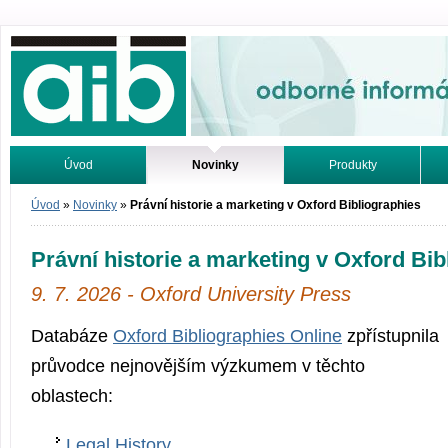
Odborné informácie. Online.
Úvod
Novinky
Produkty
Vyhľadávanie
Tutoriály
Úvod
»
Novinky
»
Právní historie a marketing v Oxford Bibliographies
Právní historie a marketing v Oxford Bib
9. 7. 2026 - Oxford University Press
Databáze
Oxford Bibliographies Online
zpřístupnila
průvodce nejnovějším výzkumem v těchto
oblastech:
Legal History