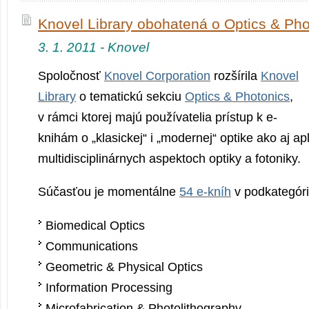
Knovel Library obohatená o Optics & Pho
3. 1. 2011 - Knovel
Spoločnosť
Knovel Corporation
rozšírila
Knovel
Library
o tematickú sekciu
Optics & Photonics
,
v rámci ktorej majú používatelia prístup k e-
knihám o „klasickej“ i „modernej“ optike ako aj a
multidiscipli­nárnych aspektoch optiky a fotoniky.
Súčasťou je momentálne
54 e-kníh
v podkategóri
Biomedical Optics
Communications
Geometric & Physical Optics
Information Processing
Microfabrication & Photolithography