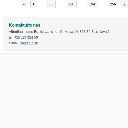
…
…
…
…
«
1
65
130
194
256
25
Kontaktujte nás
Albertina icome Bratislava, s.r.o.
,
Cukrová 14
,
813 39
Bratislava 1
tel.:
02-529 324 50
e-mail:
aib@aib.sk