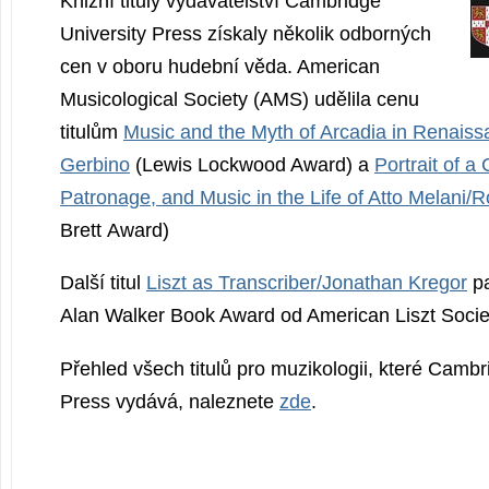
Knižní tituly vydavatelství Cambridge
University Press získaly několik odborných
cen v oboru hudební věda. American
Musicological Society (AMS) udělila cenu
titulům
Music and the Myth of Arcadia in Renaiss
Gerbino
(Lewis Lockwood Award) a
Portrait of a 
Patronage, and Music in the Life of Atto Melani/R
Brett Award)
Další titul
Liszt as Transcriber/Jo­nathan Kregor
pa
Alan Walker Book Award od American Liszt Socie
Přehled všech titulů pro muzikologii, které Cambr
Press vydává, naleznete
zde
.