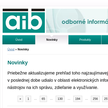
Odborné informácie. Online.
Úvod
Novinky
Produkty
Vyhľadávanie
Tutoriály
Úvod
»
Novinky
Novinky
Priebežne aktualizujeme prehľad toho najzaujímavej
v poslednej dobe udialo v oblasti elektronických inf
nástrojov na ich správu, zdieľanie a využívanie.
…
…
…
…
«
1
65
130
194
256
25