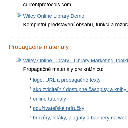
currentprotocol­s.com.
Wiley Online Library Demo
Kompletní představení obsahu, funkcí a rozhr
Propagačné materiály
Wiley Online Library - Library Marketing Toolki
Propagačné materiály pre knižnicu:
logo, URL a propagačné texty
ako zviditeľniť dostupné časopisy a knih
online tutoriály
používateľské príručky
brožúry, letáky, plagáty a bannery na web