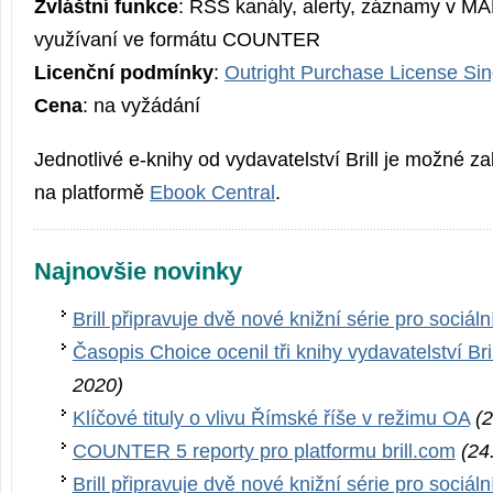
Zvláštní funkce
: RSS kanály, alerty, záznamy v MAR
využívaní ve formátu COUNTER
Licenční podmínky
:
Outright Purchase License Sing
Cena
: na vyžádání
Jednotlivé e-knihy od vydavatelství Brill je možné za
na platformě
Ebook Central
.
Najnovšie novinky
Brill připravuje dvě nové knižní série pro sociáln
Časopis Choice ocenil tři knihy vydavatelství Bri
2020)
Klíčové tituly o vlivu Římské říše v režimu OA
(2
COUNTER 5 reporty pro platformu brill.com
(24
Brill připravuje dvě nové knižní série pro sociáln