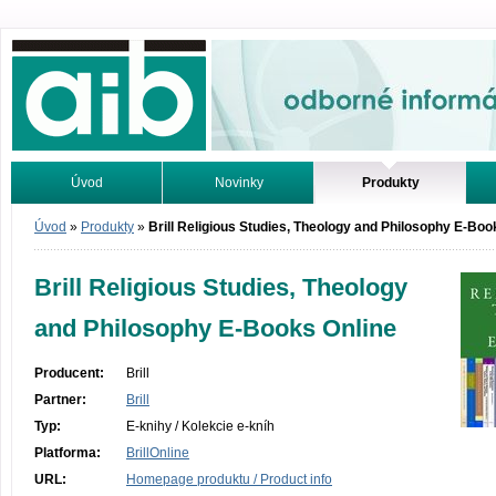
Odborné informácie. Online.
Úvod
Novinky
Produkty
Vyhľadávanie
Tutoriály
Úvod
»
Produkty
»
Brill Religious Studies, Theology and Philosophy E-Boo
Brill Religious Studies, Theology
and Philosophy E-Books Online
Producent:
Brill
Partner:
Brill
Typ:
E-knihy / Kolekcie e-kníh
Platforma:
BrillOnline
URL:
Homepage produktu / Product info