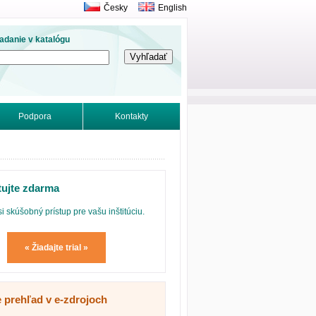
Česky
English
adanie v katalógu
Podpora
Kontakty
tujte zdarma
si skúšobný prístup pre vašu inštitúciu.
« Žiadajte trial »
e prehľad v e-zdrojoch