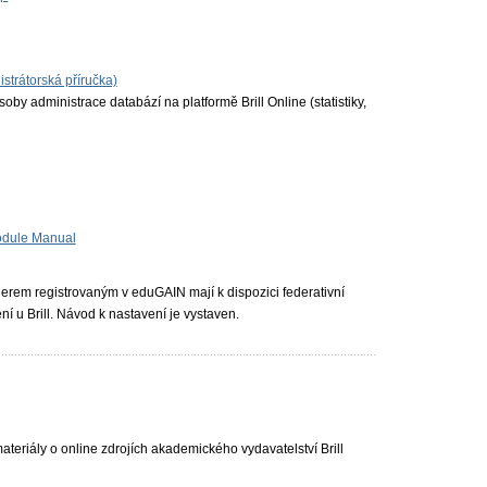
istrátorská příručka)
oby administrace databází na platformě Brill Online (statistiky,
odule Manual
derem registrovaným v eduGAIN mají k dispozici federativní
ení u Brill. Návod k nastavení je vystaven.
ateriály o online zdrojích akademického vydavatelství Brill