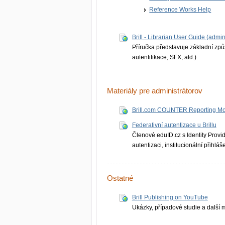
Reference Works Help
Brill - Librarian User Guide (admin
Příručka představuje základní způs
autentifikace, SFX, atd.)
Materiály pre administrátorov
Brill.com COUNTER Reporting M
Federativní autentizace u Brillu
Členové eduID.cz s Identity Provi
autentizaci, institucionální přihláš
Ostatné
Brill Publishing on YouTube
Ukázky, případové studie a další m