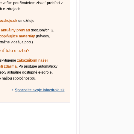
vašim používateľom získať prehľad v
h e-zdrojoch.
fozdroje.sk
umožňuje:
ť
aktuálny prehľad
dostupných
IZ
doplňujúce materiály
(návody,
ktážne videá, a pod.)
iť túto službu?
oskytujeme
zákazníkom našej
sti zdarma
. Po prístupe automaticky
etky aktuálne dostupné e-zdroje,
é našou spoločnosťou.
Spoznajte svoje Infozdroje.sk