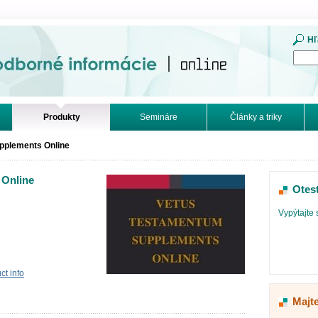
mácie. Online.
Hľ
Produkty
Semináre
Články a triky
pplements Online
 Online
Otes
Vypýtajte 
t info
Majt