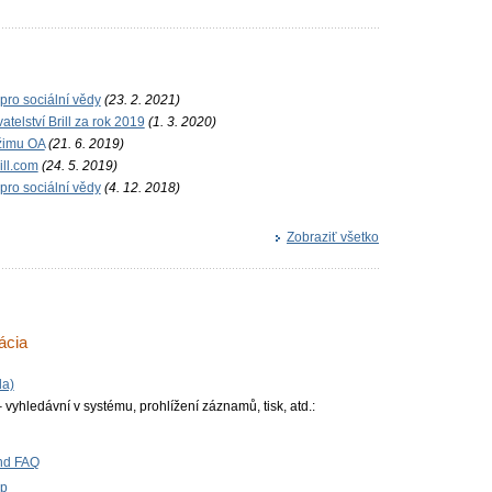
 pro sociální vědy
(23. 2. 2021)
telství Brill za rok 2019
(1. 3. 2020)
ežimu OA
(21. 6. 2019)
ill.com
(24. 5. 2019)
 pro sociální vědy
(4. 12. 2018)
Zobraziť všetko
ácia
da)
vyhledávní v systému, prohlížení záznamů, tisk, atd.:
and FAQ
lp