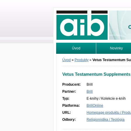
Odborné infor
Úvod
Novinky
Vyhľadávanie
Tutoriály
Úvod
»
Produkty
»
Vetus Testamentum Su
Vetus Testamentum Supplements
Producent:
Brill
Partner:
Brill
Typ:
E-knihy / Kolekcie e-kníh
Platforma:
BrillOnline
URL:
Homepage produktu / Produc
Odbory:
Religionistika / Teológia