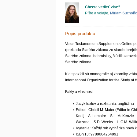
Chcete vedieť viac?
Píšte a volajte,
Miriam Suchoň
Popis produktu
Vetus Testamentum Supplements Online pokr
(prekladu Starého zákona zo starohebrejči
Starého zákona, hebraistiky, štúdií starovek
Starého zákona.
K dispozícii sú monografie aj zborníky vrát
International Organization for the Study of 
Fakty a vlastnosti:
Jazyk textov a rozhrania: angličtina
Editori: Christl M. Maier (Editor in C
Kooij – A. Lemaire – S.L. McKenzie 
Wazana – S.D. Weeks – H.G.M. Will
Vydania: Každý rok vychádza nová k
ISBN13: 9789004264991