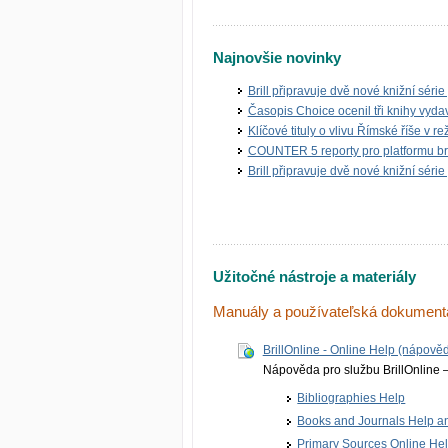
Najnovšie novinky
Brill připravuje dvě nové knižní série
Časopis Choice ocenil tři knihy vydava
Klíčové tituly o vlivu Římské říše v r
COUNTER 5 reporty pro platformu br
Brill připravuje dvě nové knižní série
Užitočné nástroje a materiály
Manuály a používateľská dokument
BrillOnline - Online Help (nápově
Nápověda pro službu BrillOnline – 
Bibliographies Help
Books and Journals Help 
Primary Sources Online He