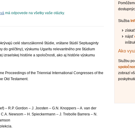
Pomôžeme 
dostupnýc
ová
má odpovede na všetky vaše otázky.
Služba
In
získa
nájsť
inštru
ývajú celé starozákonné štúdie, vrátane štúdií Septuaginty
ny do gréčtiny), výskumu Ugaritu relevantného pre štúdium
Ako využ
ej izraelskej histórie a spoločnosti, ako aj histórie výskumu
Službu p
spoločno
ane Proceedings of the Triennial International Congresses of the
zobrazí vš
the Old Testament.
poskytnut
hief) – R.P. Gordon – J. Joosten – G.N. Knoppers – A. van der
– C.A. Newsom – H. Spieckermann – J. Trebolle Barrera – N.
iamson
olekcia.