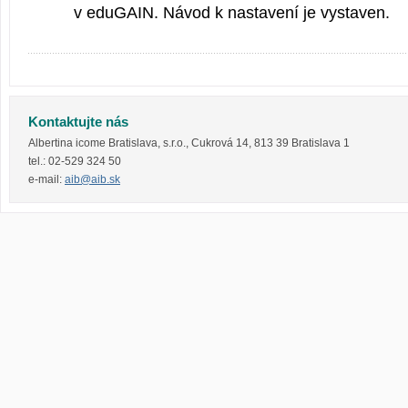
v eduGAIN. Návod k nastavení je vystaven.
Kontaktujte nás
Albertina icome Bratislava, s.r.o.
,
Cukrová 14
,
813 39
Bratislava 1
tel.:
02-529 324 50
e-mail:
aib@aib.sk