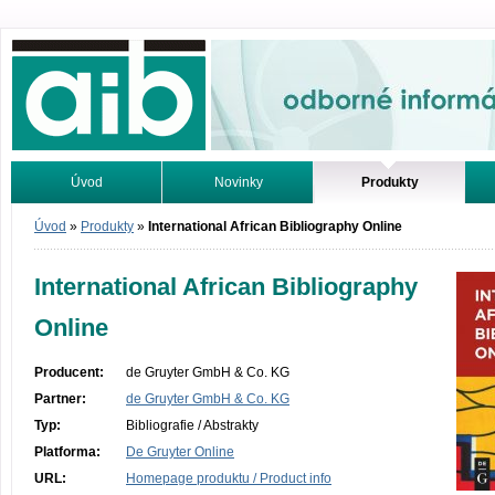
Odborné informácie. Online.
Úvod
Novinky
Produkty
Vyhľadávanie
Tutoriály
Úvod
»
Produkty
»
International African Bibliography Online
International African Bibliography
Online
Producent:
de Gruyter GmbH & Co. KG
Partner:
de Gruyter GmbH & Co. KG
Typ:
Bibliografie / Abstrakty
Platforma:
De Gruyter Online
URL:
Homepage produktu / Product info