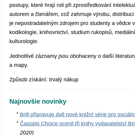
postupy, které hrají roli při zprostředkování intelek
autorem a čtenářem, což zahrnuje výrobu, distribuci
je nepostradatelným zdrojem pro studenty a vědce 
kodikologie, knihovnictví, studium rukopisů, mediálníc
kulturologie.
Jednotlivé záznamy jsou obohaceny o další literaturu
a mapy.
Způsob získání: trvalý nákup
Najnovšie novinky
Brill připravuje dvě nové knižní série pro sociáln
Časopis Choice ocenil tři knihy vydavatelství Bri
2020)