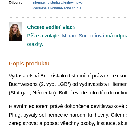
Odbory:
Informačné štúdiá a knihovníctvo
|
Mediálne a komunikačné štúdiá
Chcete vedieť viac?
Píšte a volajte,
Miriam Suchoňová
má odpov
otázky.
Popis produktu
Vydavatelství Brill získalo distribuční práva k Lexi
Buchwesens (2. vyd. LGB²) od vydavatelství Hiers
(Stuttgart, Německo). Brill převede toto dílo do onli
Hlavním editorem právě dokončené devítisvazkové 
Pflug, bývalý šéf německé národní knihovny. Cílem 
zaregistrovat a popsat všechny osoby, instituce, skut