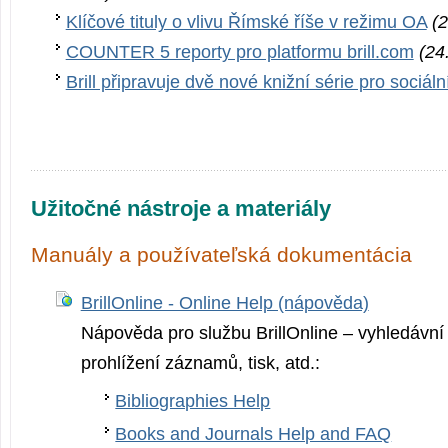
Klíčové tituly o vlivu Římské říše v režimu OA
(2
COUNTER 5 reporty pro platformu brill.com
(24
Brill připravuje dvě nové knižní série pro sociáln
Užitočné nástroje a materiály
Manuály a používateľská dokumentácia
BrillOnline - Online Help (nápověda)
Nápověda pro službu BrillOnline – vyhledávní
prohlížení záznamů, tisk, atd.:
Bibliographies Help
Books and Journals Help and FAQ