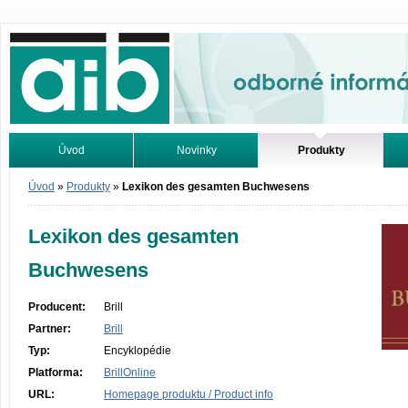
Odborné informácie. Online.
Úvod
Novinky
Produkty
Vyhľadávanie
Tutoriály
Úvod
»
Produkty
»
Lexikon des gesamten Buchwesens
Lexikon des gesamten
Buchwesens
Producent:
Brill
Partner:
Brill
Typ:
Encyklopédie
Platforma:
BrillOnline
URL:
Homepage produktu / Product info