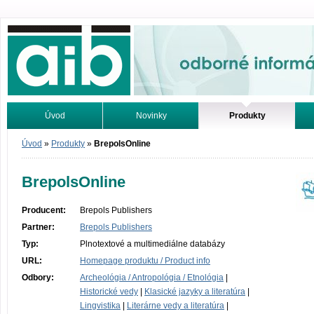
Odborné informácie. Online.
Úvod
Novinky
Produkty
Vyhľadávanie
Tutoriály
Úvod
»
Produkty
»
BrepolsOnline
BrepolsOnline
Producent:
Brepols Publishers
Partner:
Brepols Publishers
Typ:
Plnotextové a multimediálne databázy
URL:
Homepage produktu / Product info
Odbory:
Archeológia / Antropológia / Etnológia
|
Historické vedy
|
Klasické jazyky a literatúra
|
Lingvistika
|
Literárne vedy a literatúra
|