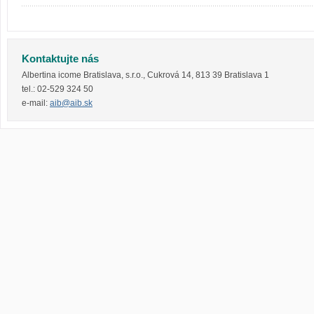
Kontaktujte nás
Albertina icome Bratislava, s.r.o.
,
Cukrová 14
,
813 39
Bratislava 1
tel.:
02-529 324 50
e-mail:
aib@aib.sk