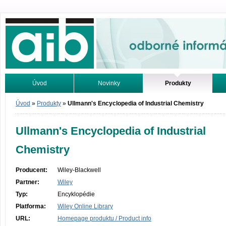
Odborné informácie. Online.
Úvod
Novinky
Produkty
Vyhľadávanie
Tutoriály
Úvod
»
Produkty
»
Ullmann's Encyclopedia of Industrial Chemistry
Ullmann's Encyclopedia of Industrial
Chemistry
Producent:
Wiley-Blackwell
Partner:
Wiley
Typ:
Encyklopédie
Platforma:
Wiley Online Library
URL:
Homepage produktu / Product info