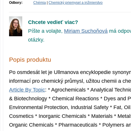
Odbory:
Chémia
|
Chemický priemysel a inžinierstvo
Chcete vedieť viac?
Píšte a volajte,
Miriam Suchoňová
má odpov
otázky.
Popis produktu
Po osmdesát let je Ullmanova encyklopedie synonym
informací pro chemický průmysl, užitou chemii a che
Article By Topic
: * Agrochemicals * Analytical Techn
& Biotechnology * Chemical Reactions * Dyes and P
Environmental Protection, Industrial Safety * Fat, O
Cosmetics * Inorganic Chemicals * Materials * Metal
Organic Chemicals * Pharmaceuticals * Polymers and