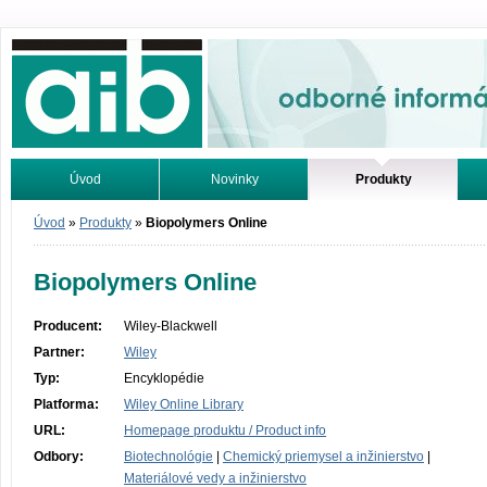
Odborné informácie. Online.
Úvod
Novinky
Produkty
Vyhľadávanie
Tutoriály
Úvod
»
Produkty
»
Biopolymers Online
Biopolymers Online
Producent:
Wiley-Blackwell
Partner:
Wiley
Typ:
Encyklopédie
Platforma:
Wiley Online Library
URL:
Homepage produktu / Product info
Odbory:
Biotechnológie
|
Chemický priemysel a inžinierstvo
|
Materiálové vedy a inžinierstvo