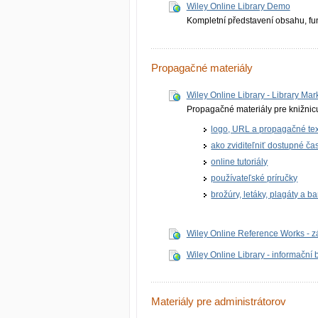
Wiley Online Library Demo
Kompletní představení obsahu, fun
Propagačné materiály
Wiley Online Library - Library Mar
Propagačné materiály pre knižnic
logo, URL a propagačné tex
ako zviditeľniť dostupné ča
online tutoriály
používateľské príručky
brožúry, letáky, plagáty a 
Wiley Online Reference Works - z
Wiley Online Library - informační 
Materiály pre administrátorov