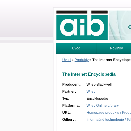
Odborné infor
Úvod
Novinky
Vyhľadávanie
Tutoriály
Úvod
»
Produkty
»
The Internet Encyclope
The Internet Encyclopedia
Producent:
Wiley-Blackwell
Partner:
Wiley
Typ:
Encyklopédie
Platforma:
Wiley Online Library
URL:
Homepage produktu / Produc
Odbory:
Informačné technológie / T