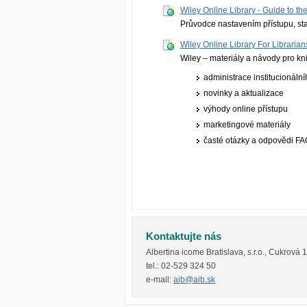
Wiley Online Library - Guide to t
Průvodce nastavením přístupu, st
Wiley Online Library For Librarian
Wiley – materiály a návody pro kn
administrace institucionální
novinky a aktualizace
výhody online přístupu
marketingové materiály
časté otázky a odpovědi F
Kontaktujte nás
Albertina icome Bratislava, s.r.o.
,
Cukrová 
tel.:
02-529 324 50
e-mail:
aib@aib.sk