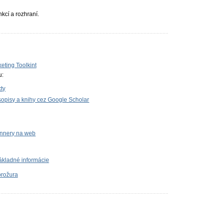
kcí a rozhraní.
keting Toolkint
u:
ty
sopisy a knihy cez Google Scholar
bannery na web
ákladné informácie
brožura