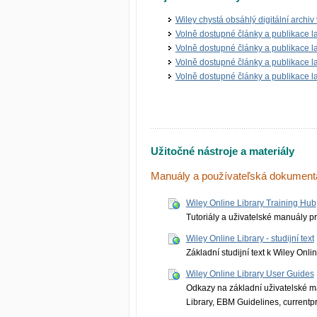
Wiley chystá obsáhlý digitální archiv
Volně dostupné články a publikace 
Volně dostupné články a publikace 
Volně dostupné články a publikace 
Volně dostupné články a publikace 
Užitočné nástroje a materiály
Manuály a používateľská dokument
Wiley Online Library Training Hub
Tutoriály a uživatelské manuály pr
Wiley Online Library - studijní text
Základní studijní text k Wiley Onl
Wiley Online Library User Guides
Odkazy na základní uživatelské m
Library, EBM Guidelines, currentpr