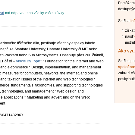
Pomôžeme 
dostupnýc
ová
má odpovede na všetky vaše otázky.
Služba
In
získa
nájsť
inštru
svazkového tištěného díla, postihuje všechny aspekty tohoto
i např. ze Stanford University, Harvard University či MIT nebo
Ako využ
wlett-Packard nebo Sun Microsystems. Obsahuje přes 200 článků,
Službu p
11 částí –
Article By Topic
: * Foundation for the Internet and Web
spoločno
rnet and e-commerce * Design, implementation, and management
zobrazí vš
 measures for computers, networks, the Internet, and online
poskytnut
, and taxation issues of the Internet and Web technologies *
merce: fundamentals, taxonomies, and supporting technologies
, technologies, and management * Web design and
 applications * Marketing and advertising on the Web:
ent
02/047148296X.