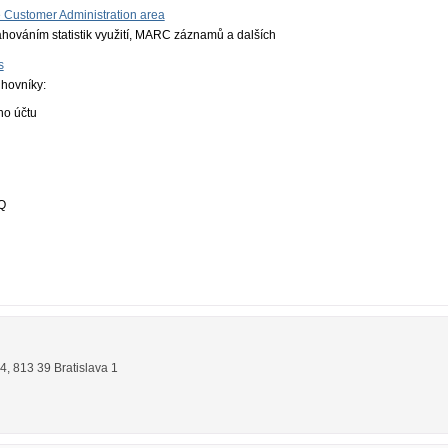
he Customer Administration area
ahováním statistik využití, MARC záznamů a dalších
s
ihovníky:
ho účtu
AQ
14
,
813 39
Bratislava 1