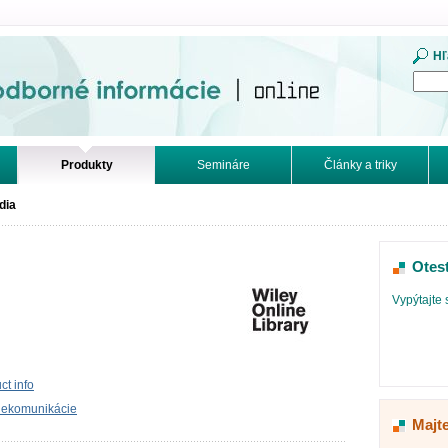
mácie. Online.
Hľ
Produkty
Semináre
Články a triky
dia
Otes
Vypýtajte 
t info
elekomunikácie
Majt