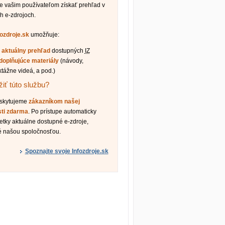
vašim používateľom získať prehľad v
h e-zdrojoch.
fozdroje.sk
umožňuje:
ť
aktuálny prehľad
dostupných
IZ
doplňujúce materiály
(návody,
ktážne videá, a pod.)
iť túto službu?
oskytujeme
zákazníkom našej
sti zdarma
. Po prístupe automaticky
etky aktuálne dostupné e-zdroje,
é našou spoločnosťou.
Spoznajte svoje Infozdroje.sk