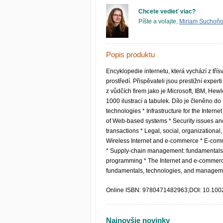
Chcete vedieť viac?
Píšte a volajte,
Miriam Suchoň
Popis produktu
Encyklopedie internetu, která vychází z tří
prostředí. Přispěvateli jsou prestižní expert
z vůdčích firem jako je Microsoft, IBM, He
1000 ilustrací a tabulek. Dílo je členěno do 
technologies * Infrastructure for the Inte
of Web-based systems * Security issues and
transactions * Legal, social, organizational
Wireless Internet and e-commerce * E-com
* Supply-chain management: fundamentals
programming * The Internet and e-commerce
fundamentals, technologies, and managem
Online ISBN: 9780471482963;DOI: 10.10
Najnovšie novinky