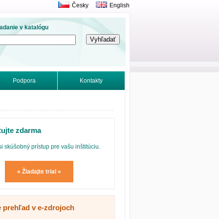
Česky
English
adanie v katalógu
Podpora
Kontakty
tujte zdarma
si skúšobný prístup pre vašu inštitúciu.
« Žiadajte trial »
e prehľad v e-zdrojoch