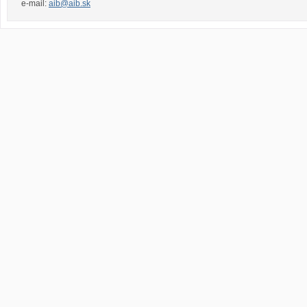
e-mail:
aib@aib.sk