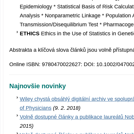
Epidemiology * Statistical Basis of Risk Calcula
Analysis * Nonparametric Linkage * Population 
Transmission/Di­sequilibrium Test * Pharmacoge
ETHICS
Ethics in the Use of Statistics in Genet
Abstrakta a klíčová slova článků jsou volně přístupn
Online ISBN: 9780470022627: DOI: 10.1002/04700
Najnovšie novinky
Wiley chystá obsáhlý digitální archiv ve spolupr
of Physicians
(9. 2. 2018)
Volně dostupné články a publikace laureátů No
2015)