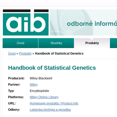
Odborné informácie. Online.
Úvod
Novinky
Produkty
Vyhľadávanie
Tutoriály
Úvod
»
Produkty
»
Handbook of Statistical Genetics
Handbook of Statistical Genetics
Producent:
Wiley-Blackwell
Partner:
Wiley
Typ:
Encyklopédie
Platforma:
Wiley Online Library
URL:
Homepage produktu / Product info
Odbory:
Lekárska biológia a genetika