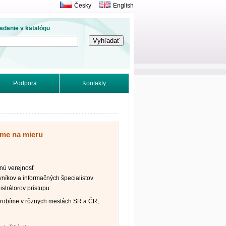
Česky
English
adanie v katalógu
Podpora
Kontakty
íme na mieru
nú verejnosť
vníkov a informačných špecialistov
strátorov prístupu
robíme v rôznych mestách SR a ČR,