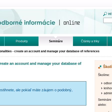
mácie. Online.
Hľ
Produkty
Semináre
Články a triky
onalities - create an account and manage your database of references
 create an account and manage your database of
Škol
Školíme:
odbor
kniho
estihnete, ale pokiaľ máte záujem o podobný,
admini
Semináre 
alebo: