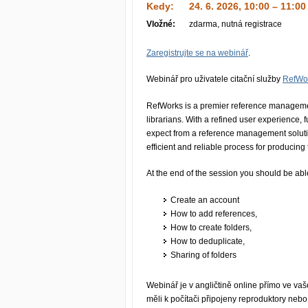
Kedy:
24. 6. 2026, 10:00 – 11:00
Vložné:
zdarma, nutná registrace
Zaregistrujte se na webinář
.
Webinář pro uživatele citační služby
RefWo
RefWorks is a premier reference management
librarians. With a refined user experience, 
expect from a reference management soluti
efficient and reliable process for producing
At the end of the session you should be able
Create an account
How to add references,
How to create folders,
How to deduplicate,
Sharing of folders
Webinář je v angličtině online přímo ve vaš
měli k počítači připojeny reproduktory nebo