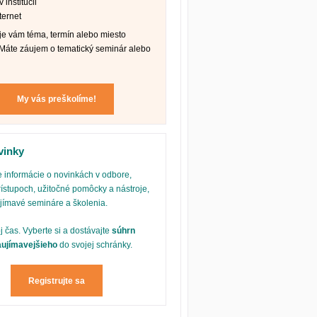
 inštitúcii
ternet
e vám téma, termín alebo miesto
Máte záujem o tematický seminár alebo
My vás preškolíme!
vinky
 informácie o novinkách v odbore,
ístupoch, užitočné pomôcky a nástroje,
ujímavé semináre a školenia.
oj čas. Vyberte si a dostávajte
súhrn
aujímavejšieho
do svojej schránky.
Registrujte sa