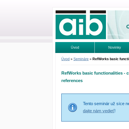
Odborné infor
Úvod
Novinky
Vyhľadávanie
Tutoriály
Úvod
»
Semináre
»
RefWorks basic functi
RefWorks basic functionalities -
references
Tento seminár už síce n
dajte nám vedieť
!