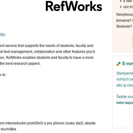
u vás v
cez in
Nevyhovuj
konania? 
školenie?
rks
.
 service that supports the needs of students, faculty and
full-text management, collaboration and other features you’d
on, RefWorks enables students and faculty to have a more
E-no
 the best research papers.
Sledujeme
 to:
voľných pr
ako aj za
Šetrite sv
toho najz
em internetovém prohlížeči a pro přenos zvuku stačí, abyste
 sluchátka.