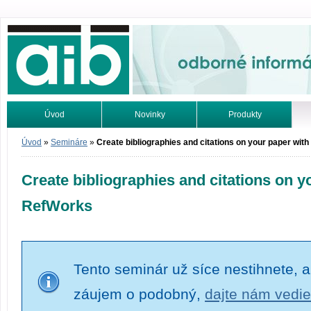
Odborné informácie. Online.
Úvod
Novinky
Produkty
Vyhľadávanie
Tutoriály
Úvod
»
Semináre
»
Create bibliographies and citations on your paper wit
Create bibliographies and citations on y
RefWorks
Tento seminár už síce nestihnete, a
záujem o podobný,
dajte nám vedie