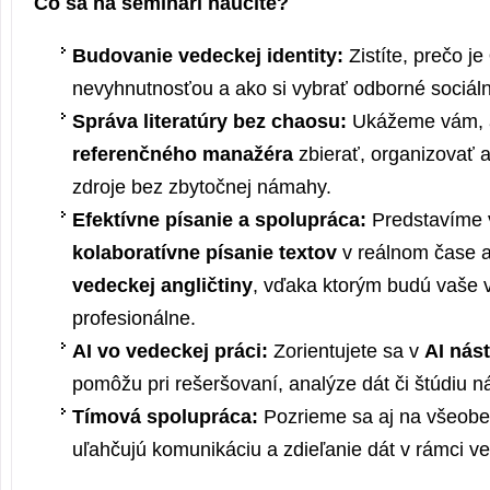
Čo sa na seminári naučíte?
Budovanie vedeckej identity:
Zistíte, prečo je
nevyhnutnosťou a ako si vybrať odborné sociáln
Správa literatúry bez chaosu:
Ukážeme vám, 
referenčného manažéra
zbierať, organizovať a
zdroje bez zbytočnej námahy.
Efektívne písanie a spolupráca:
Predstavíme 
kolaboratívne písanie textov
v reálnom čase 
vedeckej angličtiny
, vďaka ktorým budú vaše 
profesionálne.
AI vo vedeckej práci:
Zorientujete sa v
AI nás
pomôžu pri rešeršovaní, analýze dát či štúdiu n
Tímová spolupráca:
Pozrieme sa aj na všeobec
uľahčujú komunikáciu a zdieľanie dát v rámci v