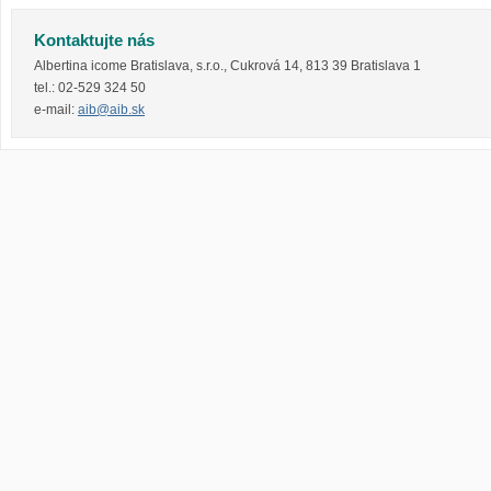
Kontaktujte nás
Albertina icome Bratislava, s.r.o.
,
Cukrová 14
,
813 39
Bratislava 1
tel.:
02-529 324 50
e-mail:
aib@aib.sk