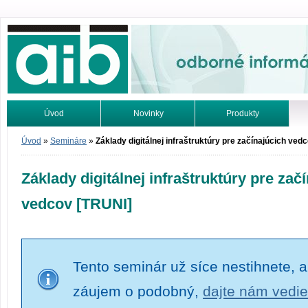
Odborné informácie. Online.
Úvod
Novinky
Produkty
Vyhľadávanie
Tutoriály
Úvod
»
Semináre
»
Základy digitálnej infraštruktúry pre začínajúcich ved
Základy digitálnej infraštruktúry pre zač
vedcov [TRUNI]
Tento seminár už síce nestihnete, a
záujem o podobný,
dajte nám vedie