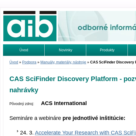
Odborné informácie. Online.
Úvod
Novinky
Produkty
Vyhľadávanie
Tutoriály
Úvod
»
Podpora
»
Manuály, materiály, nástroje
»
CAS SciFinder Discovery 
CAS SciFinder Discovery Platform - poz
nahrávky
ACS International
Pôvodný zdroj:
Semináre a webináre
pre jednotlivé inštitúcie:
24. 3.
Accelerate Your Research with CAS SciFi