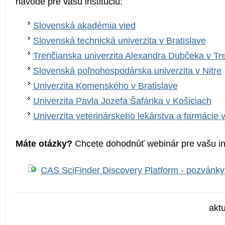
návode pre vašu inštitúciu:
Slovenská akadémia vied
Slovenská technická univerzita v Bratislave
Trenčianska univerzita Alexandra Dubčeka v Tr
Slovenská poľnohospodárska univerzita v Nitre
Univerzita Komenského v Bratislave
Univerzita Pavla Jozefa Šafárika v Košiciach
Univerzita veterinárskeho lekárstva a farmácie 
Máte otázky?
Chcete dohodnúť webinár pre vašu in
CAS SciFinder Discovery Platform - pozvánky
akt