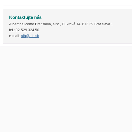
Kontaktujte nás
Albertina icome Bratislava, s.r.o.
,
Cukrová 14
,
813 39
Bratislava 1
tel.:
02-529 324 50
e-mail:
aib@aib.sk