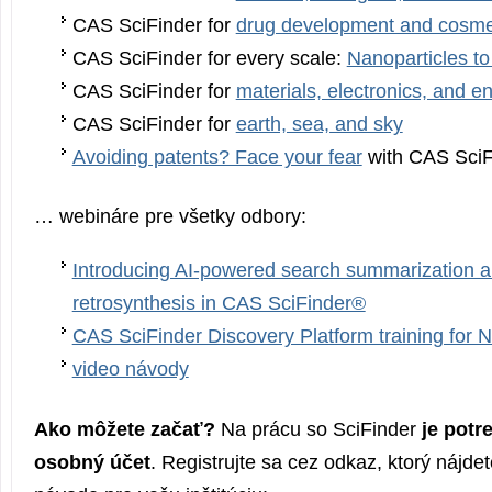
CAS SciFinder for
drug development and cosmet
CAS SciFinder for every scale:
Nanoparticles t
CAS SciFinder for
materials, electronics, and e
CAS SciFinder for
earth, sea, and sky
Avoiding patents? Face your fear
with CAS SciF
… webináre pre všetky odbory:
Introducing AI-powered search summarization an
retrosynthesis in CAS SciFinder®
CAS SciFinder Discovery Platform training fo
video návody
Ako môžete začať?
Na prácu so SciFinder
je potr
osobný účet
. Registrujte sa cez odkaz, ktorý nájd