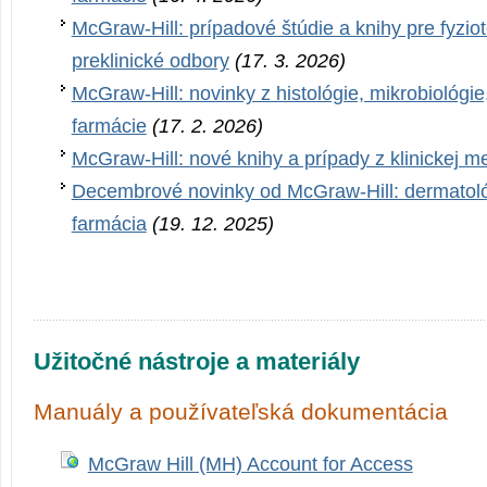
McGraw-Hill: prípadové štúdie a knihy pre fyziot
preklinické odbory
(17. 3. 2026)
McGraw-Hill: novinky z histológie, mikrobiológie
farmácie
(17. 2. 2026)
McGraw-Hill: nové knihy a prípady z klinickej m
Decembrové novinky od McGraw-Hill: dermatológ
farmácia
(19. 12. 2025)
Užitočné nástroje a materiály
Manuály a používateľská dokumentácia
McGraw Hill (MH) Account for Access