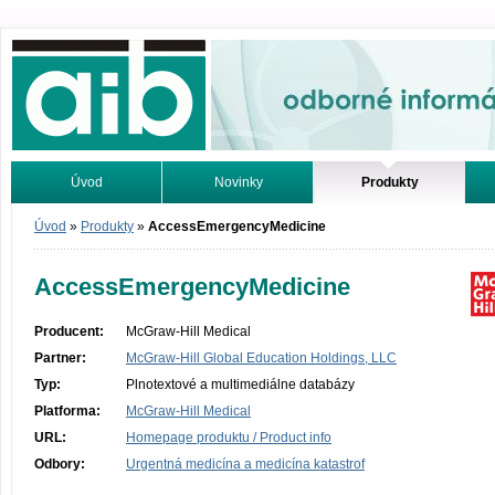
Odborné informácie. Online.
Úvod
Novinky
Produkty
Vyhľadávanie
Tutoriály
Úvod
»
Produkty
»
AccessEmergencyMedicine
AccessEmergencyMedicine
Producent:
McGraw-Hill Medical
Partner:
McGraw-Hill Global Education Holdings, LLC
Typ:
Plnotextové a multimediálne databázy
Platforma:
McGraw-Hill Medical
URL:
Homepage produktu / Product info
Odbory:
Urgentná medicína a medicína katastrof