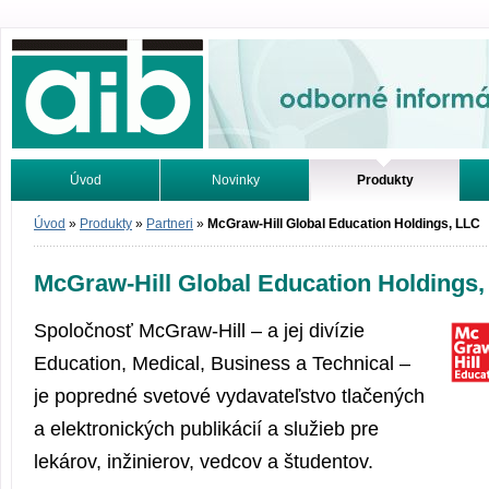
Odborné informácie. Online.
Úvod
Novinky
Produkty
Vyhľadávanie
Tutoriály
Úvod
»
Produkty
»
Partneri
»
McGraw-Hill Global Education Holdings, LLC
McGraw-Hill Global Education Holdings
Spoločnosť McGraw-Hill – a jej divízie
Education, Medical, Business a Technical –
je popredné svetové vydavateľstvo tlačených
a elektronických publikácií a služieb pre
lekárov, inžinierov, vedcov a študentov.