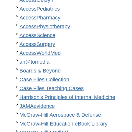
AccessObGyn
AccessPediatrics
AccessPharmacy
AccessPhysiotherapy
AccessScience
AccessSurgery
AccessWorldMed
an@tomedia
Boards & Beyond
Case Files Collection
Case Files Teaching Cases
Harrison's Principles of Internal Medicine
JAMAevidence
McGraw-Hill Aerospace & Defense
McGraw-Hill Education eBook Library