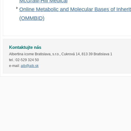
McGraw-Hill Medical
Online Metabolic and Molecular Bases of Inheri
(OMMBID)
Kontaktujte nás
Albertina icome Bratislava, s.r.o.
,
Cukrová 14
,
813 39
Bratislava 1
tel.:
02-529 324 50
e-mail:
aib@aib.sk