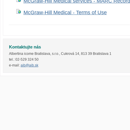
McGraw-Hill Medical services - MARC Records 
McGraw-Hill Medical - Terms of Use
Kontaktujte nás
Albertina icome Bratislava, s.r.o.
,
Cukrová 14
,
813 39
Bratislava 1
tel.:
02-529 324 50
e-mail:
aib@aib.sk