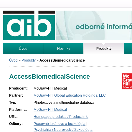
Odborné informácie. Online.
Úvod
Novinky
Produkty
Vyhľadávanie
Tutoriály
Úvod
»
Produkty
»
AccessBiomedicalScience
AccessBiomedicalScience
Producent:
McGraw-Hill Medical
Partner:
McGraw-Hill Global Education Holdings, LLC
Typ:
Plnotextové a multimediálne databázy
Platforma:
McGraw-Hill Medical
URL:
Homepage produktu / Product info
Odbory:
Pracovné lekárstvo a toxikológia
|
Psychiatria / Neurovedy / Sexuológia
|