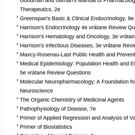
Goodman and Gilman's Manual of Pharmacolog
Therapeutics, 2e
Greenspan's Basic & Clinical Endocrinology, 9e
Harrison's En­docrinology 4e vrátane Review Qu
Harrison's He­matology and Oncology, 3e vráta
Harrison's In­fectious Diseases, 3e vrátane Rev
Maxcy-Rosenau-Last Public Health and Prevent
Medical Epidemiology: Population Health and Ef
5e vrátane Review Questions
Molecular Neuropharmacology: A Foundation for
Neuroscience
The Organic Chemistry of Medicinal Agents
Pathophysiology of Disease, 7e
Primer of Applied Regression and Analysis of V
Primer of Biostatistics