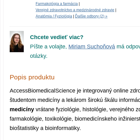
Farmakológia a farmácia
|
Verejné zdravotníctvo a medzinárodné zdravie
|
Anatómia / Fyziológia
|
Ďalšie odbory (2) »
Chcete vedieť viac?
Píšte a volajte,
Miriam Suchoňová
má odpov
otázky.
Popis produktu
AccessBiomedi­calScience je integrovaný online zdro
študentom medicíny a lekárom širokú škálu informác
medicíny
vrátane fyziológie, histológie, verejného z
farmakológie, toxikológie, biomedicínskeho inžiniers
bioštatistiky a bioinformatiky.