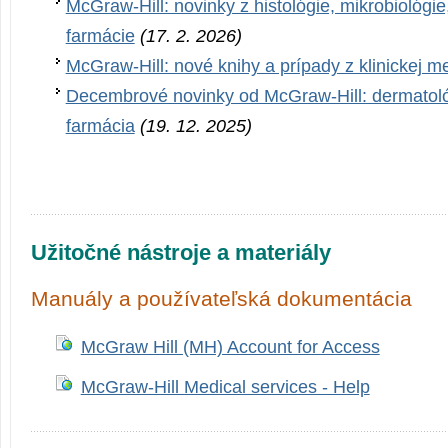
McGraw-Hill: novinky z histológie, mikrobiológie
farmácie
(17. 2. 2026)
McGraw-Hill: nové knihy a prípady z klinickej m
Decembrové novinky od McGraw-Hill: dermatológ
farmácia
(19. 12. 2025)
Užitočné nástroje a materiály
Manuály a používateľská dokumentácia
McGraw Hill (MH) Account for Access
McGraw-Hill Medical services - Help