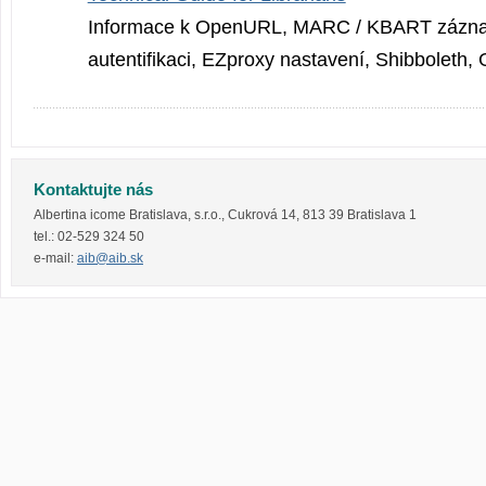
Informace k OpenURL, MARC / KBART zázna
autentifikaci, EZproxy nastavení, Shibboleth
Kontaktujte nás
Albertina icome Bratislava, s.r.o.
,
Cukrová 14
,
813 39
Bratislava 1
tel.:
02-529 324 50
e-mail:
aib@aib.sk