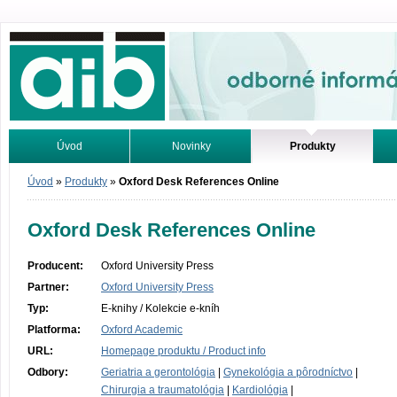
Odborné informácie. Online.
Úvod
Novinky
Produkty
Vyhľadávanie
Tutoriály
Úvod
»
Produkty
»
Oxford Desk References Online
Oxford Desk References Online
Producent:
Oxford University Press
Partner:
Oxford University Press
Typ:
E-knihy / Kolekcie e-kníh
Platforma:
Oxford Academic
URL:
Homepage produktu / Product info
Odbory:
Geriatria a gerontológia
|
Gynekológia a pôrodníctvo
|
Chirurgia a traumatológia
|
Kardiológia
|