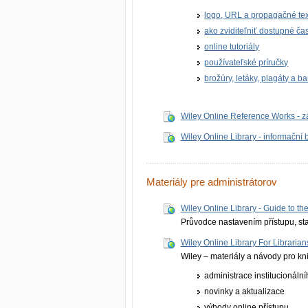
logo, URL a propagačné tex
ako zviditeľniť dostupné ča
online tutoriály
používateľské príručky
brožúry, letáky, plagáty a 
Wiley Online Reference Works - z
Wiley Online Library - informační 
Materiály pre administrátorov
Wiley Online Library - Guide to t
Průvodce nastavením přístupu, st
Wiley Online Library For Librarian
Wiley – materiály a návody pro kn
administrace institucionální
novinky a aktualizace
výhody online přístupu