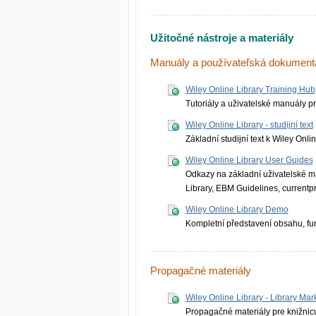
Užitočné nástroje a materiály
Manuály a používateľská dokument
Wiley Online Library Training Hub
Tutoriály a uživatelské manuály pr
Wiley Online Library - studijní text
Základní studijní text k Wiley Onl
Wiley Online Library User Guides
Odkazy na základní uživatelské m
Library, EBM Guidelines, currentpr
Wiley Online Library Demo
Kompletní představení obsahu, fun
Propagačné materiály
Wiley Online Library - Library Mar
Propagačné materiály pre knižnic