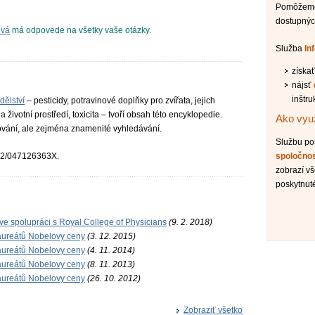
Pomôžeme 
dostupnýc
ová
má odpovede na všetky vaše otázky.
Služba
In
získa
nájsť
inštru
dělství
– pesticidy, potravinové doplňky pro zvířata, jejich
a životní prostředí, toxicita – tvoří obsah této encyklopedie.
Ako využ
ování, ale zejména znamenité vyhledávání.
Službu p
02/047126363X.
spoločno
zobrazí vš
poskytnut
 ve spolupráci s Royal College of Physicians
(9. 2. 2018)
laureátů Nobelovy ceny
(3. 12. 2015)
laureátů Nobelovy ceny
(4. 11. 2014)
laureátů Nobelovy ceny
(8. 11. 2013)
laureátů Nobelovy ceny
(26. 10. 2012)
Zobraziť všetko