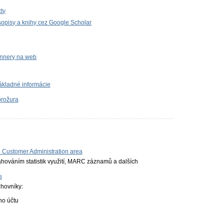
ty
sopisy a knihy cez Google Scholar
bannery na web
ákladné informácie
brožura
he Customer Administration area
ahováním statistik využití, MARC záznamů a dalších
s
ihovníky:
ho účtu