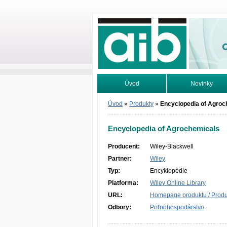
Odborné infor
Úvod
Novinky
Vyhľadávanie
Tutoriály
Úvod
»
Produkty
»
Encyclopedia of Agroc
Encyclopedia of Agrochemicals
Producent:
Wiley-Blackwell
Partner:
Wiley
Typ:
Encyklopédie
Platforma:
Wiley Online Library
URL:
Homepage produktu / Produc
Odbory:
Poľnohospodárstvo