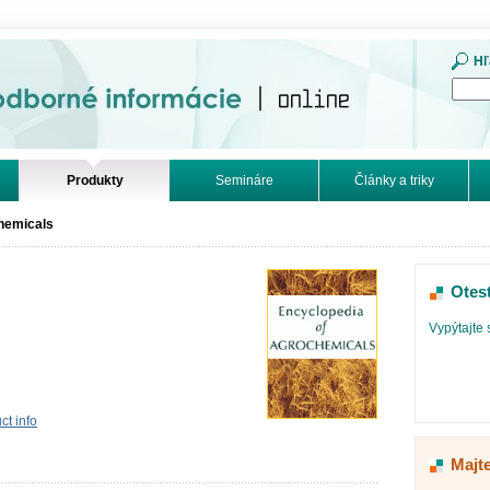
mácie. Online.
Hľ
Produkty
Semináre
Články a triky
hemicals
Otes
Vypýtajte 
t info
Majt