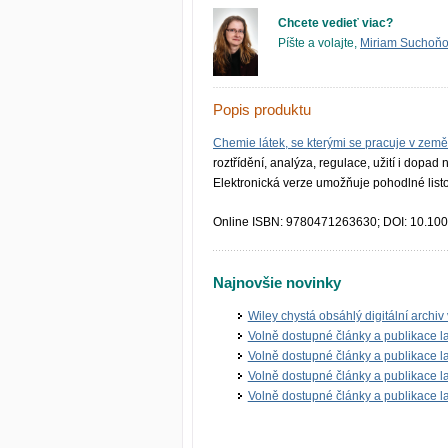
Chcete vedieť viac?
Píšte a volajte,
Miriam Suchoň
Popis produktu
Chemie látek, se kterými se pracuje v země
roztřídění, analýza, regulace, užití i dopad n
Elektronická verze umožňuje pohodlné list
Online ISBN: 9780471263630; DOI: 10.10
Najnovšie novinky
Wiley chystá obsáhlý digitální archiv
Volně dostupné články a publikace 
Volně dostupné články a publikace 
Volně dostupné články a publikace 
Volně dostupné články a publikace 