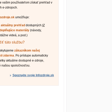
vašim používateľom získať prehľad v
h e-zdrojoch.
fozdroje.sk
umožňuje:
ť
aktuálny prehľad
dostupných
IZ
doplňujúce materiály
(návody,
ktážne videá, a pod.)
iť túto službu?
oskytujeme
zákazníkom našej
sti zdarma
. Po prístupe automaticky
etky aktuálne dostupné e-zdroje,
é našou spoločnosťou.
Spoznajte svoje Infozdroje.sk