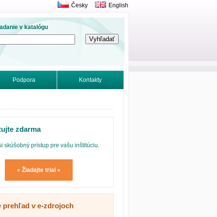
Česky
English
adanie v katalógu
Podpora
Kontakty
tujte zdarma
si skúšobný prístup pre vašu inštitúciu.
« Žiadajte trial »
e prehľad v e-zdrojoch