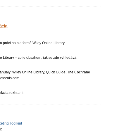
ácia
o práci na platformě Wiley Online Library.
ine Library – co je obsahem, jak se zde vyhledává.
anuály: Wiley Online Library, Quick Guide, The Cochrane
otocol­s.com.
kcí a rozhraní.
keting Toolkint
u: