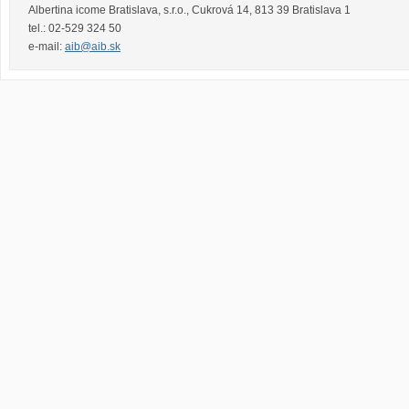
Albertina icome Bratislava, s.r.o.
,
Cukrová 14
,
813 39
Bratislava 1
tel.:
02-529 324 50
e-mail:
aib@aib.sk