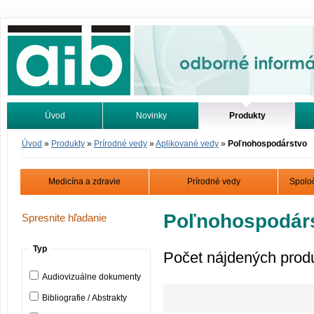
Odborné informácie. Online.
Úvod
Novinky
Produkty
Vyhľadávanie
Tutoriály
Úvod
»
Produkty
»
Prírodné vedy
»
Aplikované vedy
»
Poľnohospodárstvo
Medicína a zdravie
Prírodné vedy
Spolo
Poľnohospodár
Spresnite hľadanie
Typ
Počet nájdených prod
Audiovizuálne dokumenty
Bibliografie / Abstrakty