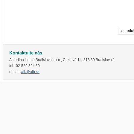
« predc
Kontaktujte nás
Albertina icome Bratislava, s.r.o.
,
Cukrová 14
,
813 39
Bratislava 1
tel.:
02-529 324 50
e-mail:
aib@aib.sk