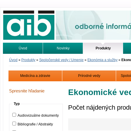
Odborné informácie. Online.
Úvod
Novinky
Produkty
Vyhľadávanie
Tutoriály
Úvod
»
Produkty
»
Spoločenské vedy / Umenie
»
Ekonómia a služby
»
Ekon
Medicína a zdravie
Prírodné vedy
Spolo
Ekonomické ve
Spresnite hľadanie
Typ
Počet nájdených prod
Audiovizuálne dokumenty
Bibliografie / Abstrakty