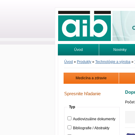
Odborné infor
Úvod
Novinky
Vyhľadávanie
Tutoriály
Úvod
»
Produkty
»
Technológie a výroba
»
Medicína a zdravie
Dopr
Spresnite hľadanie
Počet
Typ
Audiovizuálne dokumenty
Bibliografie / Abstrakty