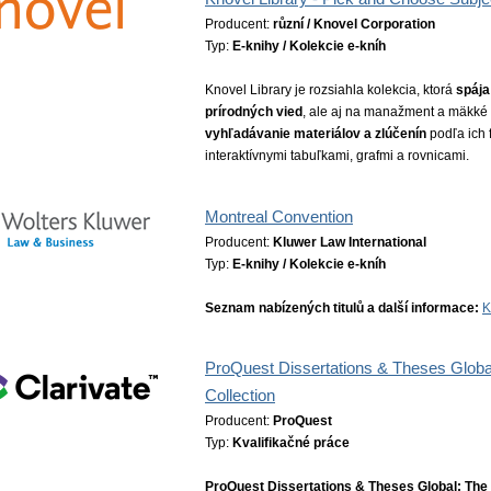
Producent:
různí / Knovel Corporation
Typ:
E-knihy / Kolekcie e-kníh
Knovel Library je rozsiahla kolekcia, ktorá
spája
prírodných vied
, ale aj na manažment a mäkké z
vyhľadávanie materiálov a zlúčenín
podľa ich 
interaktívnymi tabuľkami, grafmi a rovnicami.
Montreal Convention
Producent:
Kluwer Law International
Typ:
E-knihy / Kolekcie e-kníh
Seznam nabízených titulů a další informace:
K
ProQuest Dissertations & Theses Globa
Collection
Producent:
ProQuest
Typ:
Kvalifikačné práce
ProQuest Dissertations & Theses Global: The