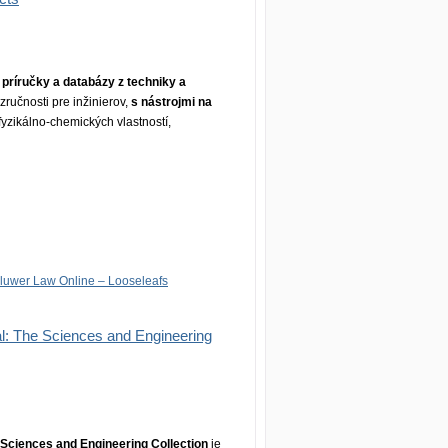
 príručky a databázy z techniky a
ručnosti pre inžinierov,
s nástrojmi na
fyzikálno-chemických vlastností,
luwer Law Online – Looseleafs
l: The Sciences and Engineering
 Sciences and Engineering Collection
je