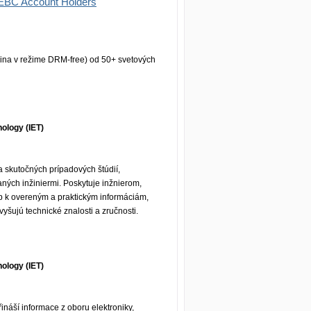
 EBC Account Holders
ina v režime DRM-free) od 50+ svetových
nology (IET)
 skutočných prípadových štúdií,
ých inžiniermi. Poskytuje inžnierom,
p k overeným a praktickým informáciám,
šujú technické znalosti a zručnosti.
nology (IET)
ináší informace z oboru elektroniky,