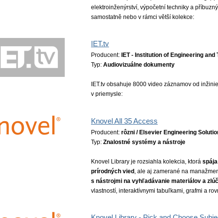
elektroinženýrství, výpočetní techniky a příbuzn
samostatně nebo v rámci větší kolekce:
IET.tv
Producent:
IET - Institution of Engineering an
Typ:
Audiovizuálne dokumenty
IET.tv obsahuje 8000 video záznamov od inžini
v priemysle:
Knovel All 35 Access
Producent:
rôzni / Elsevier Engineering Soluti
Typ:
Znalostné systémy a nástroje
Knovel Library je rozsiahla kolekcia, ktorá
spája
prírodných vied
, ale aj zamerané na manažment
s nástrojmi na vyhľadávanie materiálov a zlú
vlastností, interaktívnymi tabuľkami, grafmi a ro
Knovel Library - Pick and Choose Subje