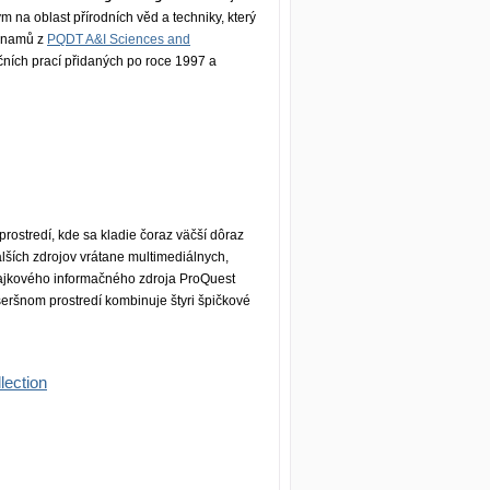
a oblast přírodních věd a techniky, který
áznamů z
PQDT A&I Sciences and
ačních prací přidaných po roce 1997 a
ostredí, kde sa kladie čoraz väčší dôraz
alších zdrojov vrátane multimediálnych,
lajkového informačného zdroja ProQuest
ršnom prostredí kombinuje štyri špičkové
lection