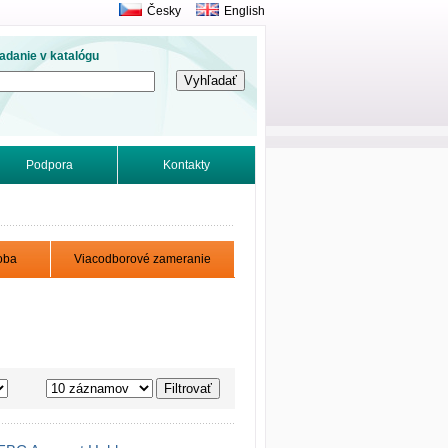
Česky
English
adanie v katalógu
Podpora
Kontakty
oba
Viacodborové zameranie