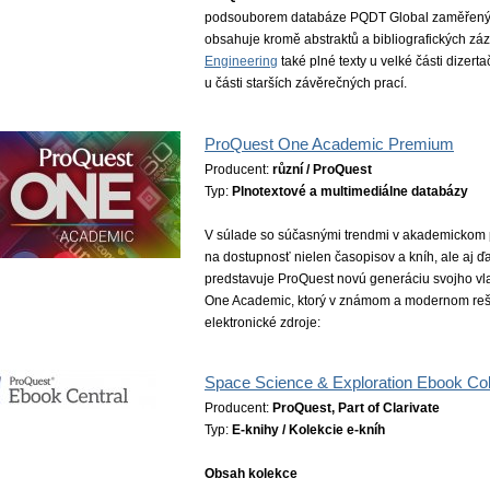
podsouborem databáze PQDT Global zaměřeným n
obsahuje kromě abstraktů a bibliografických z
Engineering
také plné texty u velké části dizert
u části starších závěrečných prací.
ProQuest One Academic Premium
Producent:
různí / ProQuest
Typ:
Plnotextové a multimediálne databázy
V súlade so súčasnými trendmi v akademickom pr
na dostupnosť nielen časopisov a kníh, ale aj ď
predstavuje ProQuest novú generáciu svojho v
One Academic, ktorý v známom a modernom reše
elektronické zdroje:
Space Science & Exploration Ebook Col
Producent:
ProQuest, Part of Clarivate
Typ:
E-knihy / Kolekcie e-kníh
Obsah kolekce