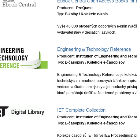
Ebook Central Open Access Books for
Producent:
ProQuest
Typ:
E-knihy / Kolekcie e-kníh
Vyše 46 000 otvorených odborných e-kníh (väčš
vydavateľstiev v desiatich jazykoch.
Engineering & Technology Reference
Producent:
Institution of Engineering and Tech
Typ:
E-časopisy / Kolekcie e-časopisov
Engineering & Technology Reference je kolekcia
technických a mnohoodborových článkov napísan
vedcom a študentom rýchly a jednoduchý prístu
ktoré pomáhajú riešiť každodenné problémy a zvy
IET Complete Collection
Producent:
Institution of Engineering and Tech
Typ:
E-časopisy / Kolekcie e-časopisov
Kolekce časopisů IET (dříve IEE Proceedings) př