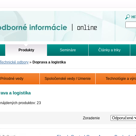
mácie. Online.
Hľ
Produkty
Semináre
Články a triky
Technické odbory
»
Doprava a logistika
Prírodné vedy
Spoločenské vedy / Umenie
Technológie a výr
ava a logistika
 nájdených produktov: 23
Zoradenie