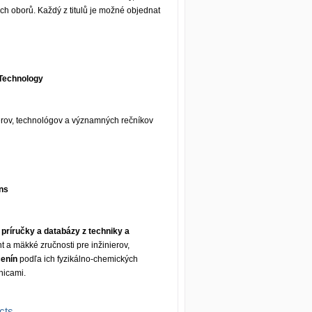
ých oborů. Každý z titulů je možné objednat
d Technology
erov, technológov a významných rečníkov
ons
 príručky a databázy z techniky a
 a mäkké zručnosti pre inžinierov,
čenín
podľa ich fyzikálno-chemických
vnicami.
cts