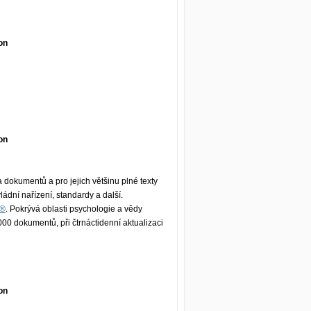
on
on
dokumentů a pro jejich většinu plné texty
vládní nařízení, standardy a další.
O®
. Pokrývá oblasti psychologie a vědy
00 dokumentů, při čtrnáctidenní aktualizaci
on