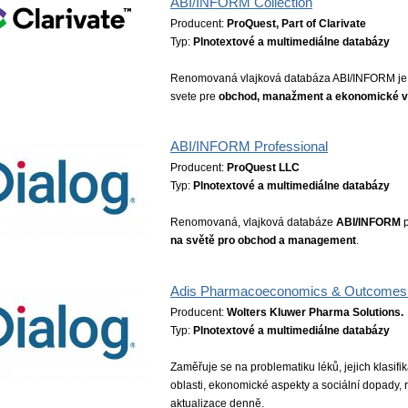
ABI/INFORM Collection
Producent:
ProQuest, Part of Clarivate
Typ:
Plnotextové a multimediálne databázy
Renomovaná vlajková databáza ABI/INFORM j
svete pre
obchod, manažment a ekonomické 
ABI/INFORM Professional
Producent:
ProQuest LLC
Typ:
Plnotextové a multimediálne databázy
Renomovaná, vlajková databáze
ABI/INFORM
p
na světě pro obchod a management
.
Adis Pharmacoeconomics & Outcome
Producent:
Wolters Kluwer Pharma Solutions.
Typ:
Plnotextové a multimediálne databázy
Zaměřuje se na problematiku léků, jejich klasifika
oblasti, ekonomické aspekty a sociální dopady, 
aktualizace denně.