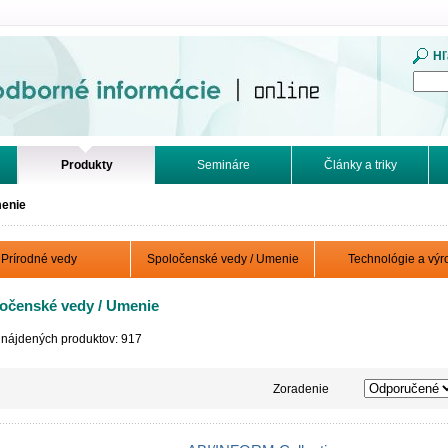
mácie. Online.
Hľ
Produkty
Semináre
Články a triky
menie
Prírodné vedy
Spoločenské vedy / Umenie
Technológie a výr
očenské vedy / Umenie
 nájdených produktov: 917
Zoradenie