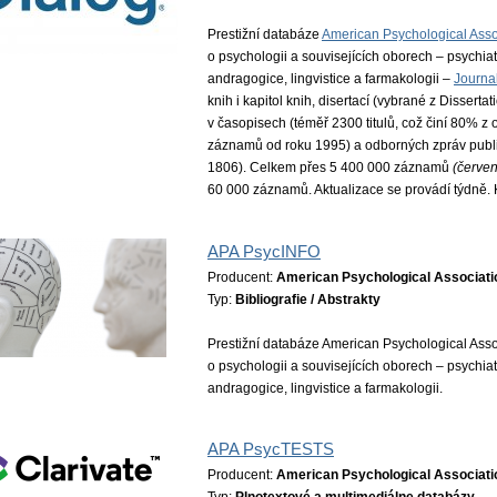
Prestižní databáze
American Psychological Asso
o psychologii a souvisejících oborech – psychiatr
andragogice, lingvistice a farmakologii –
Journa
knih i kapitol knih, disertací (vybrané z Dissertat
v časopisech (téměř 2300 titulů, což činí 80% z
záznamů od roku 1995) a odborných zpráv publ
1806). Celkem přes 5 400 000 záznamů
(červe
60 000 záznamů. Aktualizace se provádí týdně. K
APA PsycINFO
Producent:
American Psychological Associati
Typ:
Bibliografie / Abstrakty
Prestižní databáze American Psychological Assoc
o psychologii a souvisejících oborech – psychiatr
andragogice, lingvistice a farmakologii.
APA PsycTESTS
Producent:
American Psychological Associati