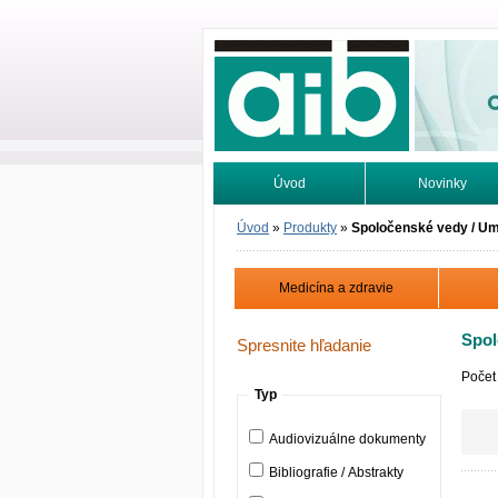
Odborné infor
Úvod
Novinky
Vyhľadávanie
Tutoriály
Úvod
»
Produkty
»
Spoločenské vedy / U
Medicína a zdravie
Spol
Spresnite hľadanie
Počet
Typ
Audiovizuálne dokumenty
Bibliografie / Abstrakty