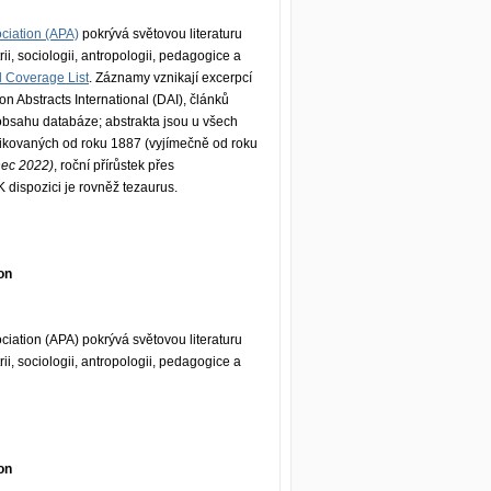
ciation (APA)
pokrývá světovou literaturu
ii, sociologii, antropologii, pedagogice a
l Coverage List
. Záznamy vznikají excerpcí
ion Abstracts International (DAI), článků
 obsahu databáze; abstrakta jsou u všech
ikovaných od roku 1887 (vyjímečně od roku
nec 2022)
, roční přírůstek přes
 dispozici je rovněž tezaurus.
on
iation (APA) pokrývá světovou literaturu
ii, sociologii, antropologii, pedagogice a
on