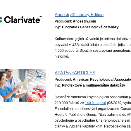
Ancestry® Library Edition
Producent:
Ancestry.com
Typ:
Biografie / Genealogické databázy
Knihovnám i jejich uživatelů je určena databáze
obyvatel v USA i další údaje o osobách, jejich r
4 000 souborů. Slouží k sestavovaní genealogic
historiků.
APA PsycARTICLES
Producent:
American Psychological Associati
Typ:
Plnotextové a multimediálne databázy
Databáze American Psychological Association (
210 000 článků ze
140 časopisů
(05/2019)
vydá
Foundation a partnerskými organizacemi Canadi
Hogrefe Publishers Group. Tituly zahrnuté do 
psychologie a psychiatrie k nejrenomovanějším
články a vybrané kapitoly knih. Retrospektiva z