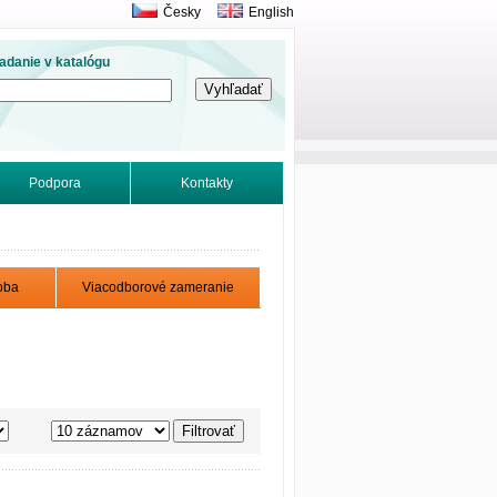
Česky
English
adanie v katalógu
Podpora
Kontakty
oba
Viacodborové zameranie