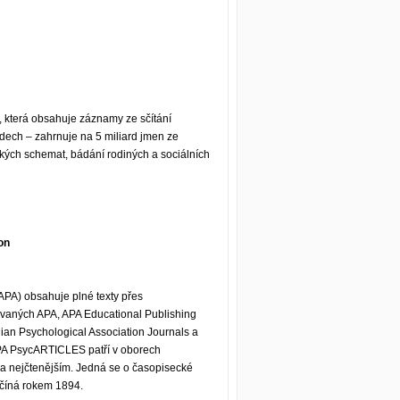
, která obsahuje záznamy ze sčítání
odech – zahrnuje na 5 miliard jmen ze
kých schemat, bádání rodiných a sociálních
on
APA) obsahuje plné texty přes
vaných APA, APA Educational Publishing
an Psychological Association Journals a
APA PsycARTICLES patří v oborech
 a nejčtenějším. Jedná se o časopisecké
ačíná rokem 1894.