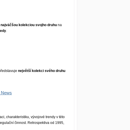
e
najväčšou kolekciou svojho druhu
na
vedy
.
ředstavuje
největší kolekci svého druhu
s News
ci, charakteristiku, vývojové trendy v této
regulační činnost. Retrospektiva od 1995,