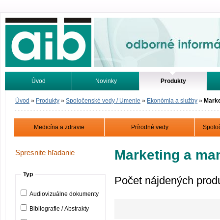
Odborné informácie. Online.
Úvod
Novinky
Produkty
Vyhľadávanie
Tutoriály
Úvod
»
Produkty
»
Spoločenské vedy / Umenie
»
Ekonómia a služby
»
Marke
Medicína a zdravie
Prírodné vedy
Spolo
Marketing a m
Spresnite hľadanie
Typ
Počet nájdených prod
Audiovizuálne dokumenty
Bibliografie / Abstrakty