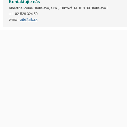
Kontaktujte nás
Albertina icome Bratislava, s.r.o.
,
Cukrová 14
,
813 39
Bratislava 1
tel.:
02-529 324 50
e-mail:
aib@aib.sk