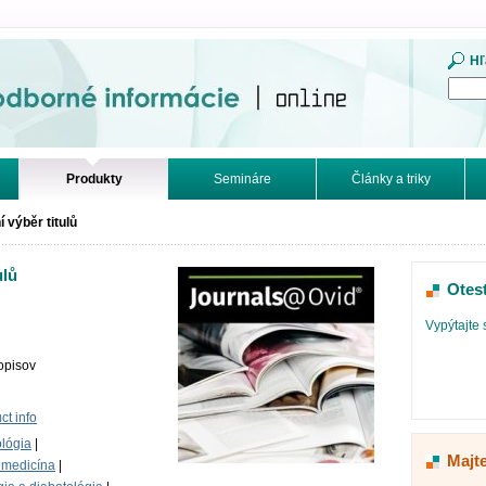
mácie. Online.
Hľ
Produkty
Semináre
Články a triky
 výběr titulů
ulů
Otes
d
Vypýtajte 
opisov
t info
ológia
|
Majt
a medicína
|