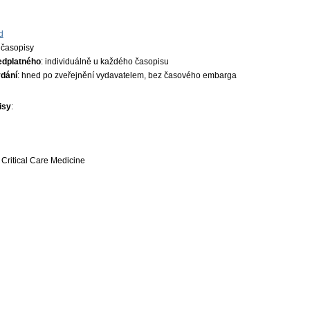
d
 časopisy
edplatného
: individuálně u každého časopisu
ydání
: hned po zveřejnění vydavatelem, bez časového embarga
isy
:
 Critical Care Medicine