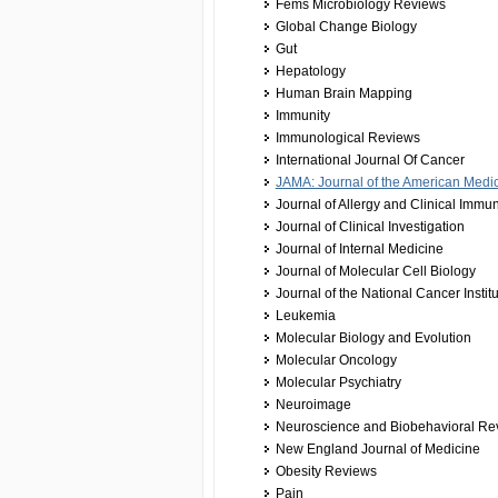
Fems Microbiology Reviews
Global Change Biology
Gut
Hepatology
Human Brain Mapping
Immunity
Immunological Reviews
International Journal Of Cancer
JAMA: Journal of the American Medic
Journal of Allergy and Clinical Immu
Journal of Clinical Investigation
Journal of Internal Medicine
Journal of Molecular Cell Biology
Journal of the National Cancer Instit
Leukemia
Molecular Biology and Evolution
Molecular Oncology
Molecular Psychiatry
Neuroimage
Neuroscience and Biobehavioral Re
New England Journal of Medicine
Obesity Reviews
Pain