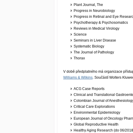
Plant Journal, The
Progress in Neurobiology
Progress in Retinal and Eye Resear
Psychotherapy & Psychosomatics
Reviews in Medical Virology
Science
Seminars in Liver Disease
Systematic Biology
The Journal of Pathology
Thorax
V době předplatného má organizace příst
Williams & Wilkins
. Součástí Wolters Kluwe
ACG Case Reports
Clinical and Translational Gastroent
Colombian Journal of Anesthesiolog
Critical Care Explorations
Environmental Epidemiology
European Journal of Oncology Phar
Global Reproductive Health
Healthy Aging Research (do 06/2018