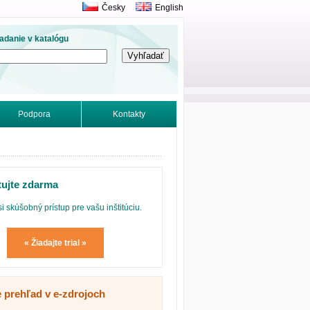
Česky
English
adanie v katalógu
Podpora
Kontakty
tujte zdarma
si skúšobný prístup pre vašu inštitúciu.
« Žiadajte trial »
e prehľad v e-zdrojoch