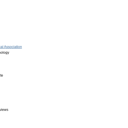
al Association
nology
ute
views