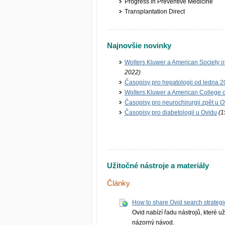
Progress in Preventive Medicine
Transplantation Direct
Najnovšie novinky
Wolters Kluwer a American Society o
2022)
Časopisy pro hepatologii od ledna 2
Wolters Kluwer a American College 
Časopisy pro neurochirurgii zpět u O
Časopisy pro diabetologii u Ovidu
(1
Užitočné nástroje a materiály
Články
How to share Ovid search strategi
Ovid nabízí řadu nástrojů, které uži
názorný návod.