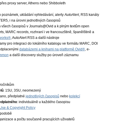
 přes proxy server, Athens nebo Shibboleth
ch poznámek, ukládání vyhledávání, alerty
AutoAlert
, RSS kanály
ER5, i na úrovni jednotlivých časopisů
ům všech časopisů v Journals@Ovid a k plným textům open
s, MARC records, rozhraní i ve francouzštině, španělštině a
works®
, AutoAlert RSS a další nástroje
namy pro integraci do lokálního katalogu ve formátu MARC, DOI
edplacenými
databázemi a knihami na platformě Ovid®
, e-
ummon
a další discovery služby po úroveň záznamu
 ročníkům
lů
: 1SU, 3SU, neomezený
 ano, předplatné
jednotlivých časopisů
nebo
kolekcí
edplatného
: individuálně u každého časopisu
 Use & Copyright Policy
é podobě
rganizace a počtu současně pracujících uživatelů