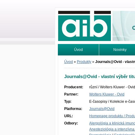
Odborné infor
Úvod
Novinky
Vyhľadávanie
Tutoriály
Úvod
»
Produkty
»
Journals@Ovid - vlastní
Journals@Ovid - vlastní výběr tit
Producent:
různí / Wolters Kluwer - Ovi
Partner:
Wolters Kluwer - Ovid
Typ:
E-časopisy / Kolekcie e-čas
Platforma:
Journals@Ovid
URL:
Homepage produktu / Produc
Odbory:
Alergológia a klinická imun
Anesteziológia a intenzívn