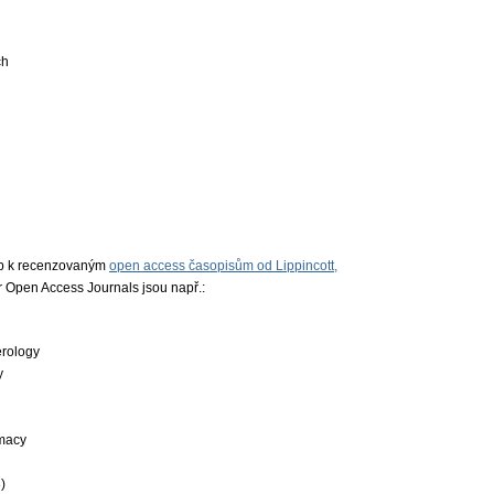
ch
up k recenzovaným
open access časopisům od Lippincott,
r Open Access Journals jsou např.:
erology
y
macy
)