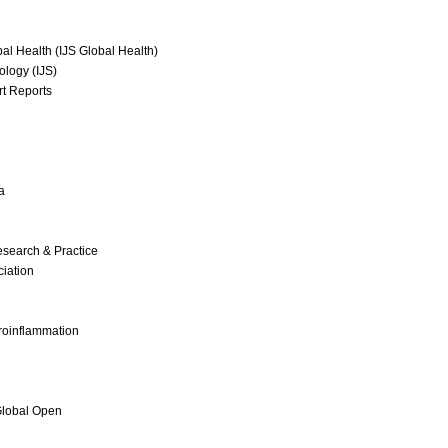
bal Health (IJS Global Health)
ology (IJS)
rt Reports
a
esearch & Practice
ciation
oinflammation
Global Open