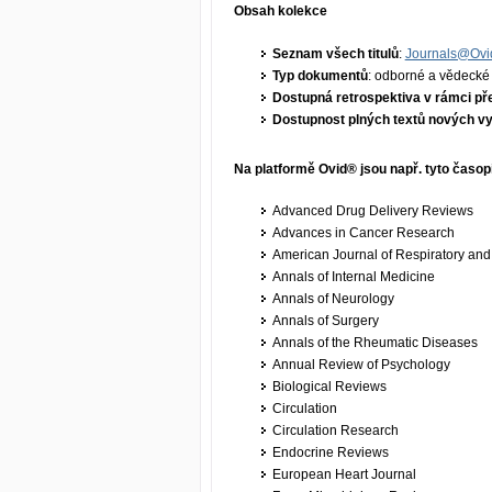
Obsah kolekce
Seznam všech titulů
:
Journals@Ovi
Typ dokumentů
: odborné a vědecké
Dostupná retrospektiva v rámci př
Dostupnost plných textů nových v
Na platformě Ovid® jsou např. tyto časop
Advanced Drug Delivery Reviews
Advances in Cancer Research
American Journal of Respiratory and
Annals of Internal Medicine
Annals of Neurology
Annals of Surgery
Annals of the Rheumatic Diseases
Annual Review of Psychology
Biological Reviews
Circulation
Circulation Research
Endocrine Reviews
European Heart Journal