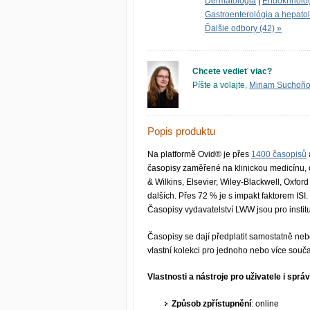
Dermatológia
|
Endokrinológ
Gastroenterológia a hepato
Ďalšie odbory (42) »
Chcete vedieť viac?
Píšte a volajte,
Miriam Suchoň
Popis produktu
Na platformě Ovid® je přes
1400 časopisů
časopisy zaměřené na klinickou medicínu, oš
& Wilkins, Elsevier, Wiley-Blackwell, Oxfo
dalších. Přes 72 % je s impakt faktorem I
Časopisy vydavatelství LWW jsou pro insti
Časopisy se dají předplatit samostatně nebo
vlastní kolekci pro jednoho nebo více souč
Vlastnosti a nástroje pro uživatele i sprá
Způsob zpřístupnění
: online