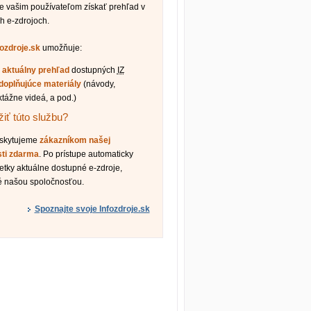
vašim používateľom získať prehľad v
h e-zdrojoch.
fozdroje.sk
umožňuje:
ť
aktuálny prehľad
dostupných
IZ
doplňujúce materiály
(návody,
ktážne videá, a pod.)
iť túto službu?
oskytujeme
zákazníkom našej
sti zdarma
. Po prístupe automaticky
etky aktuálne dostupné e-zdroje,
é našou spoločnosťou.
Spoznajte svoje Infozdroje.sk