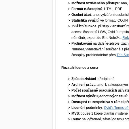
Možnost vzdáleného přístupu
: ano,
Formát e-časopisů
: HTML, PDF
Osobní účet
: ano, vytváření osobní
Statistika využití
: ve formátu COUNT
Zvláštní funkce
: přístup k abstrakt
access časopisů LWW, Ovid Jumpstart
němčině, export do EndNote® a
Ref
Prolinkování na další e-zdroje
: záz
Number, vyhledávání současně s př
časopisy prohledatelné přes
The S
Rozsah licence a cena
Způsob získání
: předplatné
Archivní práva
: ano, k zakoupeným
Počet současně pracujících uživate
Možnost výběru jednotlivých titulů
:
Dostupná retrospektiva v rámci př
Licenční podmínky
:
Ovid's Terms of
MVS
: pouze 1 kopie článku v tištěn
Cena
: na vyžádání, závisí od typu o