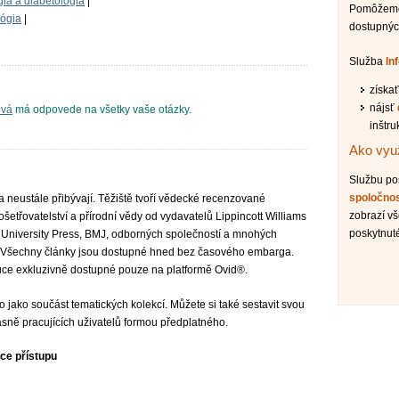
ia a diabetológia
|
Pomôžeme 
lógia
|
dostupnýc
Služba
In
získa
nájsť
ová
má odpovede na všetky vaše otázky.
inštru
Ako využ
Službu p
spoločno
a neustále přibývají. Těžiště tvoří vědecké recenzované
zobrazí vš
etřovatelství a přírodní vědy od vydavatelů Lippincott Williams
poskytnut
rd University Press, BMJ, odborných společností a mnohých
SI. Všechny články jsou dostupné hned bez časového embarga.
tuce exkluzivně dostupné pouze na platformě Ovid®.
 jako součást tematických kolekcí. Můžete si také sestavit svou
asně pracujících uživatelů formou předplatného.
vce přístupu