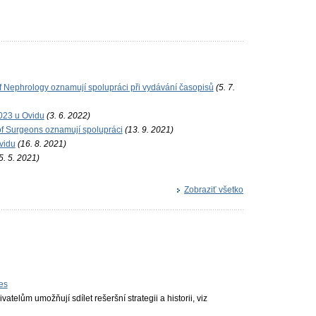
f Nephrology oznamují spolupráci při vydávání časopisů
(5. 7.
023 u Ovidu
(3. 6. 2022)
of Surgeons oznamují spolupráci
(13. 9. 2021)
vidu
(16. 8. 2021)
5. 5. 2021)
Zobraziť všetko
es
vatelům umožňují sdílet rešeršní strategii a historii, viz