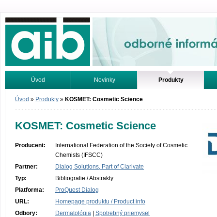
Odborné informácie. Online.
Úvod
Novinky
Produkty
Vyhľadávanie
Tutoriály
Úvod
»
Produkty
»
KOSMET: Cosmetic Science
KOSMET: Cosmetic Science
Producent:
International Federation of the Society of Cosmetic
Chemists (IFSCC)
Partner:
Dialog Solutions, Part of Clarivate
Typ:
Bibliografie / Abstrakty
Platforma:
ProQuest Dialog
URL:
Homepage produktu / Product info
Odbory:
Dermatológia
|
Spotrebný priemysel