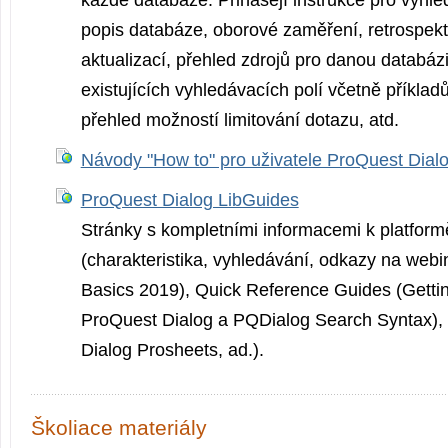
každé databáze. Přinášejí instrukce pro vyhle
popis databáze, oborové zaměření, retrospekt
aktualizací, přehled zdrojů pro danou databázi
existujících vyhledávacích polí včetně příklad
přehled možností limitování dotazu, atd.
Návody "How to" pro uživatele ProQuest Dial
ProQuest Dialog LibGuides
Stránky s kompletními informacemi k platfor
(charakteristika, vyhledávání, odkazy na webi
Basics 2019), Quick Reference Guides (Gettin
ProQuest Dialog a PQDialog Search Syntax), 
Dialog Prosheets, ad.).
Školiace materiály