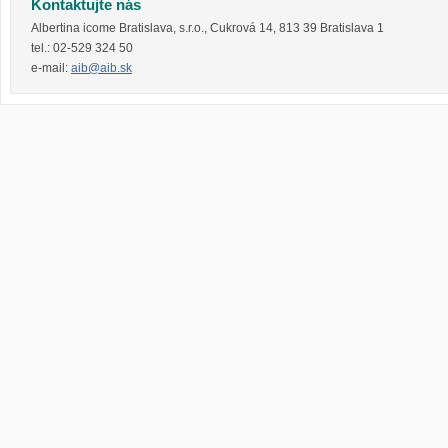
Kontaktujte nás
Albertina icome Bratislava, s.r.o.
,
Cukrová 14
,
813 39
Bratislava 1
tel.:
02-529 324 50
e-mail:
aib@aib.sk