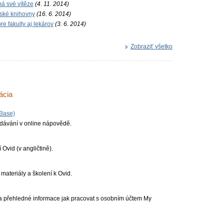
á své vítěze
(4. 11. 2014)
řské knihovny
(16. 6. 2014)
e fakulty aj lekárov
(3. 6. 2014)
Zobraziť všetko
ácia
Base)
dávání v online nápovědě.
Ovid (v angličtině).
materiály a školení k Ovid.
í a přehledné informace jak pracovat s osobním účtem My