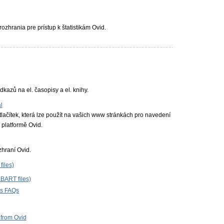
ozhrania pre prístup k štatistikám Ovid.
dkazů na el. časopisy a el. knihy.
l
ačítek, která lze použít na vašich www stránkách pro navedení
 platformě Ovid.
hraní Ovid.
files)
(KBART files)
es FAQs
from Ovid