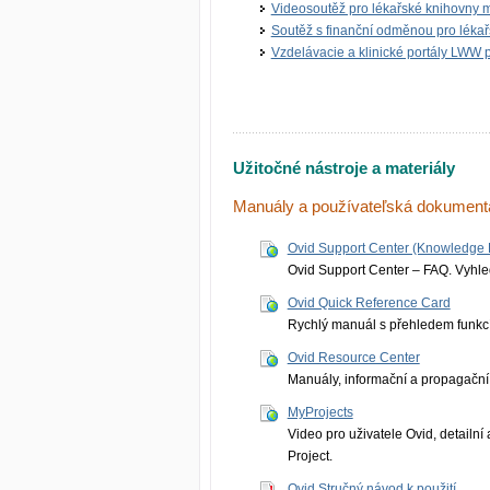
Videosoutěž pro lékařské knihovny m
Soutěž s finanční odměnou pro léka
Vzdelávacie a klinické portály LWW pr
Užitočné nástroje a materiály
Manuály a používateľská dokument
Ovid Support Center (Knowledge 
Ovid Support Center – FAQ. Vyhle
Ovid Quick Reference Card
Rychlý manuál s přehledem funkcí 
Ovid Resource Center
Manuály, informační a propagační 
MyProjects
Video pro uživatele Ovid, detailn
Project.
Ovid Stručný návod k použití