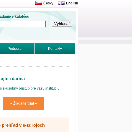
Česky
English
adanie v katalógu
Podpora
Kontakty
tujte zdarma
si skúšobný prístup pre vašu inštitúciu.
« Žiadajte trial »
e prehľad v e-zdrojoch