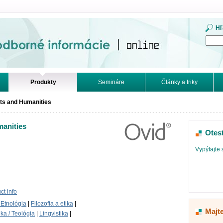
mácie. Online.
Hľ
Produkty
Semináre
Články a triky
rts and Humanities
manities
Otes
Vypýtajte 
t info
 Etnológia
|
Filozofia a etika
|
Majt
ika / Teológia
|
Lingvistika
|