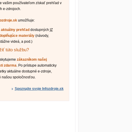
vašim používateľom získať prehľad v
h e-zdrojoch.
fozdroje.sk
umožňuje:
ť
aktuálny prehľad
dostupných
IZ
doplňujúce materiály
(návody,
ktážne videá, a pod.)
iť túto službu?
oskytujeme
zákazníkom našej
sti zdarma
. Po prístupe automaticky
etky aktuálne dostupné e-zdroje,
é našou spoločnosťou.
Spoznajte svoje Infozdroje.sk