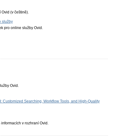
Ovid (v češtině).
e služby
k pro online služby Ovid.
služby Ovid.
 Customized Searching, Workflow Tools, and High-Quality
informacích v rozhraní Ovid.