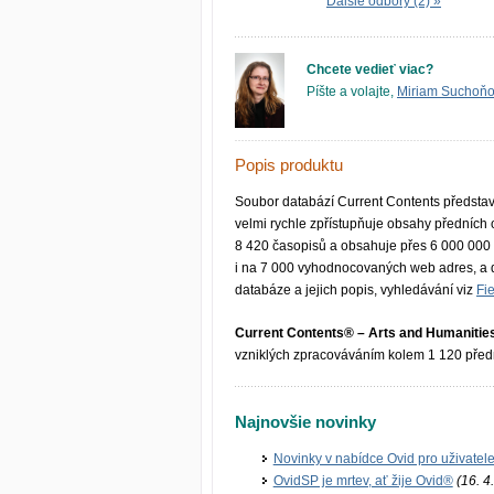
Ďalšie odbory (2) »
Chcete vedieť viac?
Píšte a volajte,
Miriam Suchoň
Popis produktu
Soubor databází Current Contents představu
velmi rychle zpřístupňuje obsahy předních
8 420 časopisů a obsahuje přes 6 000 000 
i na 7 000 vyhodno­covaných web adres, a d
databáze a jejich popis, vyhledávání viz
Fi
Current Contents® – Arts and Humanitie
vzniklých zpracováváním kolem 1 120 před
Najnovšie novinky
Novinky v nabídce Ovid pro uživatel
OvidSP je mrtev, ať žije Ovid®
(16. 4