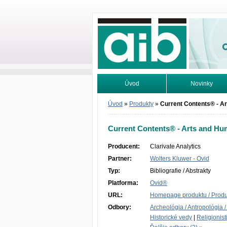
Odborné infor
Úvod
Novinky
Vyhľadávanie
Tutoriály
Úvod
»
Produkty
»
Current Contents® - A
Current Contents® - Arts and Hu
Producent:
Clarivate Analytics
Partner:
Wolters Kluwer - Ovid
Typ:
Bibliografie / Abstrakty
Platforma:
Ovid®
URL:
Homepage produktu / Produc
Odbory:
Archeológia / Antropológia /
Historické vedy
|
Religionist