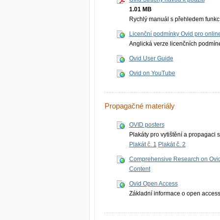
1.01 MB
Rychlý manuál s přehledem funkcí 
Licenční podmínky Ovid pro onlin
Anglická verze licenčních podmíne
Ovid User Guide
Ovid on YouTube
Propagačné materiály
OVID posters
Plakáty pro vytištění a propagaci 
Plakát č. 1
Plakát č. 2
Comprehensive Research on Ovid:
Content
Ovid Open Access
Základní informace o open access 