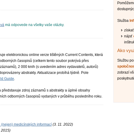
Pomôžeme 
dostupnýc
Služba
In
ová
má odpovede na všetky vaše otázky.
získa
nájsť
inštru
Ako využ
je elektronickou online verze tištěných Current Contents, která
Službu p
 odborných časopisů (celkem tento soubor pokrývá přes
spoločno
záznamů), 2 000 knih (s uvedením adres vydavatelů, autorů)
zobrazí vš
oprovázeny abstrakty. Aktualizace probíhá týdně. Pole
poskytnut
eld Guide
.
s
představuje zdroj záznamů s abstrakty a úplné obsahy
ních odborných časopisů vydaných v průběhu posledního roku.
e (nejen) medicínských informací
(3. 11. 2022)
. 2015)