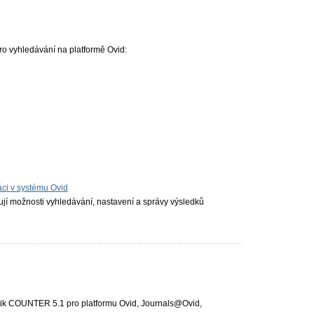
 pro vyhledávání na platformě Ovid:
l
ráci v systému Ovid
vují možnosti vyhledávání, nastavení a správy výsledků
istik COUNTER 5.1 pro platformu Ovid, Journals@Ovid,