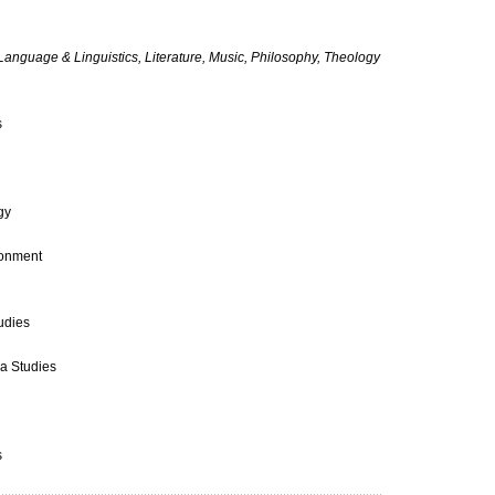
Language & Linguistics, Literature, Music, Philosophy, Theology
s
gy
ronment
udies
ea Studies
s