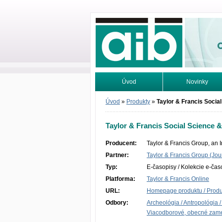
Odborné infor
Úvod
Novinky
Vyhľadávanie
Tutoriály
Úvod
»
Produkty
»
Taylor & Francis Socia
Taylor & Francis Social Science 
Producent:
Taylor & Francis Group, an 
Partner:
Taylor & Francis Group (Jou
Typ:
E-časopisy / Kolekcie e-čas
Platforma:
Taylor & Francis Online
URL:
Homepage produktu / Produc
Odbory:
Archeológia / Antropológia /
Viacodborové, obecné zam