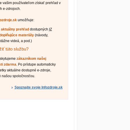
vašim používateľom získať prehľad v
h e-zdrojoch.
fozdroje.sk
umožňuje:
ť
aktuálny prehľad
dostupných
IZ
doplňujúce materiály
(návody,
ktážne videá, a pod.)
iť túto službu?
oskytujeme
zákazníkom našej
sti zdarma
. Po prístupe automaticky
etky aktuálne dostupné e-zdroje,
é našou spoločnosťou.
Spoznajte svoje Infozdroje.sk