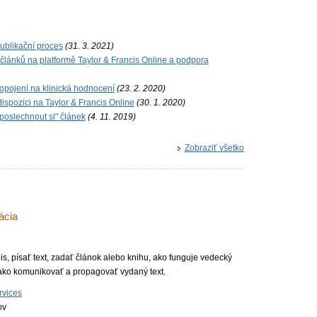
publikační proces
(31. 3. 2021)
článků na platformě Taylor & Francis Online a podpora
ropojení na klinická hodnocení
(23. 2. 2020)
ispozici na Taylor & Francis Online
(30. 1. 2020)
poslechnout si" článek
(4. 11. 2019)
Zobraziť všetko
ácia
is, písať text, zadať článok alebo knihu, ako funguje vedecký
 ako komunikovať a propagovať vydaný text.
rvices
ov