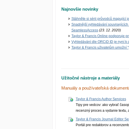
Najnovšie novinky
Stáhněte si sérii průvodců mapující 
Snadnější vyhledávání souvisejících 
SeamlessAccess
(23. 12. 2020)
Taylor & Francis Online podporuje p
Vyhledávání dle ORCiD ID je nyní k d
Taylor & Francis uživatelům umožní "
Užitočné nástroje a materiály
Manuály a používateľská dokument
Taylor & Francis Author Services
Tipy pre vedcov: ako vybrať časop
recenzný proces a vydanie textu,
Taylor & Francis Journal Editor Se
Portál pre redaktorov a recenzent