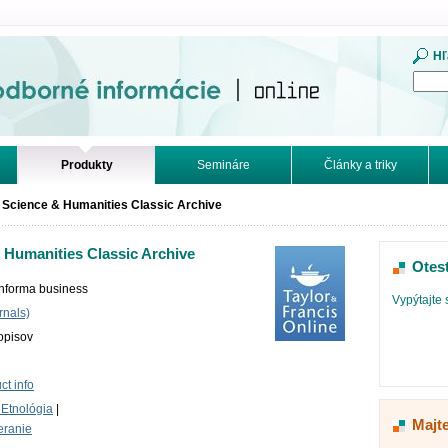
mácie. Online.
Hľ
Produkty
Semináre
Články a triky
l Science & Humanities Classic Archive
& Humanities Classic Archive
Otes
Informa business
Vypýtajte 
rnals)
opisov
t info
 Etnológia
|
Majt
eranie