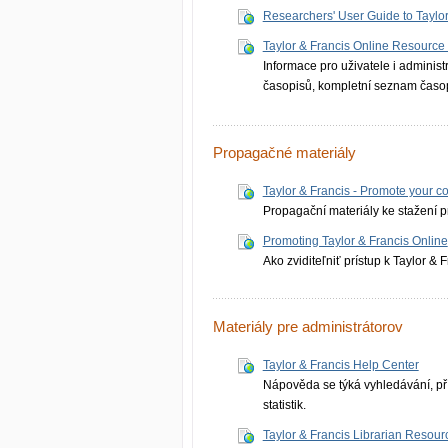
Researchers' User Guide to Taylor
Taylor & Francis Online Resource
Informace pro uživatele i administ
časopisů, kompletní seznam časopis
Propagačné materiály
Taylor & Francis - Promote your c
Propagační materiály ke stažení pr
Promoting Taylor & Francis Online
Ako zviditeľniť prístup k Taylor & 
Materiály pre administrátorov
Taylor & Francis Help Center
Nápověda se týká vyhledávání, pří
statistik.
Taylor & Francis Librarian Resour