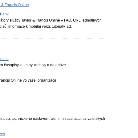
 & Francis Online
 Bank
rátory služby Taylor & Francis Online – FAQ, URL jednotlivých
ů, informace k mobilní verzi, tutorialy, ad.
ontent
o časopisy, e-knihy, archivy a databáze.
Francis Online vo vašej organizácii
stupu, technického nastavení, administrace účtu, uživatelských
ces