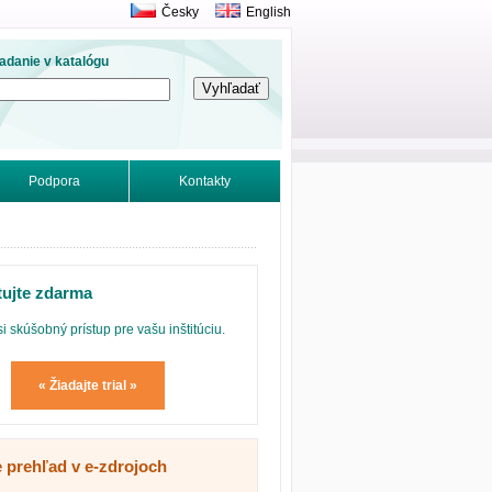
Česky
English
adanie v katalógu
Podpora
Kontakty
tujte zdarma
si skúšobný prístup pre vašu inštitúciu.
« Žiadajte trial »
e prehľad v e-zdrojoch