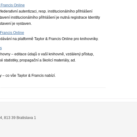
 Francis Online
ederativní autentizaci, resp. institucionálního přihlášení
avení institucionálního přihlášení je nutná registrace Identity
tavení je vystaven.
 Francis Online
ávání na platformě Taylor & Francis Online pro knihovníky.
ns
ihovny – editace údajů o vaší knihovně, vzdálený přístup,
é statistiky, propagační a školicí materiály, ad.
 – co vše Taylor & Francis nabízí.
14
,
813 39
Bratislava 1