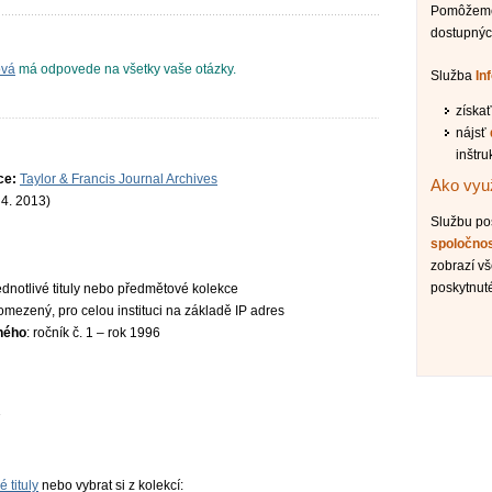
Pomôžeme 
dostupnýc
ová
má odpovede na všetky vaše otázky.
Služba
In
získa
nájsť
inštru
ce:
Taylor & Francis Journal Archives
Ako využ
 4. 2013)
Službu p
spoločno
zobrazí vš
poskytnut
jednotlivé tituly nebo předmětové kolekce
omezený, pro celou instituci na základě IP adres
ného
: ročník č. 1 – rok 1996
é tituly
nebo vybrat si z kolekcí: