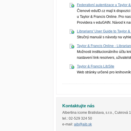
Federativní autentizace u Taylor &
Členové eduID.cz mají k dispozici f
u Taylor & Francis Online. Pro nast
Providera v eduGAIN. Návod k nas
Librarians' User Guide to Taylor &
Stručný manuál s návody na vyhled
Taylor & Francis Online - Libraria
Možnosti institucionálního účtu kn
nastavení link resolvers, uživatelsk
Taylor & Francis LibSite
Web stránky určené pro knihovníky
Kontaktujte nás
Albertina icome Bratislava, s.r.o.
,
Cukrová 
tel.:
02-529 324 50
e-mail:
aib@aib.sk