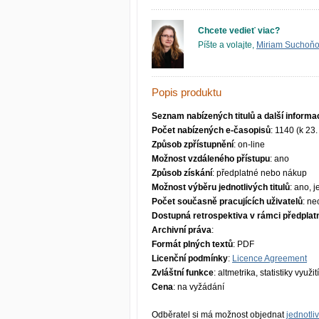
Chcete vedieť viac?
Píšte a volajte,
Miriam Suchoň
Popis produktu
Seznam nabízených titulů a další informa
Počet nabízených e-časopisů
: 1140 (k 23.
Způsob zpřístupnění
: on-line
Možnost vzdáleného přístupu
: ano
Způsob získání
: předplatné nebo nákup
Možnost výběru jednotlivých titulů
: ano, 
Počet současně pracujících uživatelů
: ne
Dostupná retrospektiva v rámci předplat
Archivní práva
:
Formát plných textů
: PDF
Licenční podmínky
:
Licence Agreement
Zvláštní funkce
: altmetrika, statistiky využití
Cena
: na vyžádání
Odběratel si má možnost objednat
jednotliv